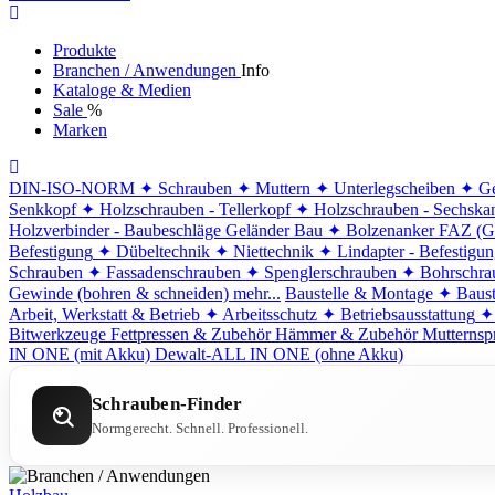
Produkte
Branchen / Anwendungen
Info
Kataloge & Medien
Sale
%
Marken
DIN-ISO-NORM
✦ Schrauben
✦ Muttern
✦ Unterlegscheiben
✦ Ge
Senkkopf
✦ Holzschrauben - Tellerkopf
✦ Holzschrauben - Sechska
Holzverbinder - Baubeschläge
Geländer Bau
✦ Bolzenanker FAZ (G
Befestigung
✦ Dübeltechnik
✦ Niettechnik
✦ Lindapter - Befestigu
Schrauben
✦ Fassadenschrauben
✦ Spenglerschrauben
✦ Bohrschra
Gewinde (bohren & schneiden)
mehr...
Baustelle & Montage
✦ Baust
Arbeit, Werkstatt & Betrieb
✦ Arbeitsschutz
✦ Betriebsausstattung
✦
Bitwerkzeuge
Fettpressen & Zubehör
Hämmer & Zubehör
Mutternsp
IN ONE (mit Akku)
Dewalt-ALL IN ONE (ohne Akku)
Schrauben-Finder
Normgerecht. Schnell. Professionell.