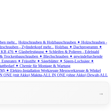
iben
mehr...
Holzschrauben & Holzbauschrauben
✦ Holzschrauben -
zschrauben - Zylinderkopf
mehr...
Holzbau
✦ Dachprogramm
✦
d KB 476
✦ Glasbefestigung
✦ Schleifen & Polieren - Edelstahl
 & Trockenbauschrauben
✦ Blechschrauben
✦ gewindefurchende
 Entgraten
✦ Frässtifte
✦ Sägeblätter
✦ Sägen-Lochsäge
✦
attbedarf
✦ Chemie für Montage & Wartung
TM)
✦ Elektro-Installation
Werkzeuge
Messwerkzeuge & Winkel
N ONE (mit Akku)
Makita-ALL IN ONE (ohne Akku)
Dewalt-ALL
→