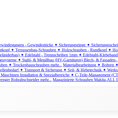
windestangen - Gewindestücke
✦ Sicherungsringe
✦ Sicherungssche
ntkopf
✦ Terrassenbau-Schrauben
✦ Holzschrauben - Rundkopf
✦ Hol
eländerbau)
✦ Edelstahl - Trennscheiben 1mm
✦ Edelstahl-Klebeban
ngssysteme
✦ Stahl- & Metallbau (HV-Garnituren)
Blech- & Fassaden-
uben
✦ Trockenbauschrauben
mehr...
Materialbearbeitung
✦ Bohren
✦
ellenbedarf
✦ Transport & Sicherung
✦ Seil- & Hebetechnik
✦ Werkst
 Maschinen
Installation & Spezialbereiche
✦ C-Teile-Management (C
renger
Rohrabschneider
mehr...
Magazinierte Schrauben
Makita-ALL I