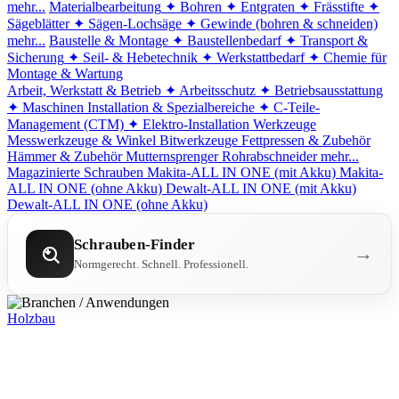
mehr...
Materialbearbeitung
✦ Bohren
✦ Entgraten
✦ Frässtifte
✦
Sägeblätter
✦ Sägen-Lochsäge
✦ Gewinde (bohren & schneiden)
mehr...
Baustelle & Montage
✦ Baustellenbedarf
✦ Transport &
Sicherung
✦ Seil- & Hebetechnik
✦ Werkstattbedarf
✦ Chemie für
Montage & Wartung
Arbeit, Werkstatt & Betrieb
✦ Arbeitsschutz
✦ Betriebsausstattung
✦ Maschinen
Installation & Spezialbereiche
✦ C-Teile-
Management (CTM)
✦ Elektro-Installation
Werkzeuge
Messwerkzeuge & Winkel
Bitwerkzeuge
Fettpressen & Zubehör
Hämmer & Zubehör
Mutternsprenger
Rohrabschneider
mehr...
Magazinierte Schrauben
Makita-ALL IN ONE (mit Akku)
Makita-
ALL IN ONE (ohne Akku)
Dewalt-ALL IN ONE (mit Akku)
Dewalt-ALL IN ONE (ohne Akku)
Schrauben-Finder
→
Normgerecht. Schnell. Professionell.
Holzbau