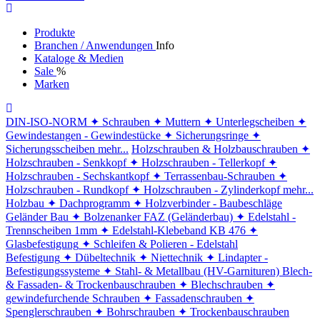
Produkte
Branchen / Anwendungen
Info
Kataloge & Medien
Sale
%
Marken
DIN-ISO-NORM
✦ Schrauben
✦ Muttern
✦ Unterlegscheiben
✦
Gewindestangen - Gewindestücke
✦ Sicherungsringe
✦
Sicherungsscheiben
mehr...
Holzschrauben & Holzbauschrauben
✦
Holzschrauben - Senkkopf
✦ Holzschrauben - Tellerkopf
✦
Holzschrauben - Sechskantkopf
✦ Terrassenbau-Schrauben
✦
Holzschrauben - Rundkopf
✦ Holzschrauben - Zylinderkopf
mehr...
Holzbau
✦ Dachprogramm
✦ Holzverbinder - Baubeschläge
Geländer Bau
✦ Bolzenanker FAZ (Geländerbau)
✦ Edelstahl -
Trennscheiben 1mm
✦ Edelstahl-Klebeband KB 476
✦
Glasbefestigung
✦ Schleifen & Polieren - Edelstahl
Befestigung
✦ Dübeltechnik
✦ Niettechnik
✦ Lindapter -
Befestigungssysteme
✦ Stahl- & Metallbau (HV-Garnituren)
Blech-
& Fassaden- & Trockenbauschrauben
✦ Blechschrauben
✦
gewindefurchende Schrauben
✦ Fassadenschrauben
✦
Spenglerschrauben
✦ Bohrschrauben
✦ Trockenbauschrauben