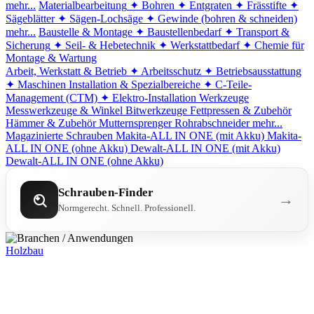
mehr...
Materialbearbeitung
✦ Bohren
✦ Entgraten
✦ Frässtifte
✦
Sägeblätter
✦ Sägen-Lochsäge
✦ Gewinde (bohren & schneiden)
mehr...
Baustelle & Montage
✦ Baustellenbedarf
✦ Transport &
Sicherung
✦ Seil- & Hebetechnik
✦ Werkstattbedarf
✦ Chemie für
Montage & Wartung
Arbeit, Werkstatt & Betrieb
✦ Arbeitsschutz
✦ Betriebsausstattung
✦ Maschinen
Installation & Spezialbereiche
✦ C-Teile-
Management (CTM)
✦ Elektro-Installation
Werkzeuge
Messwerkzeuge & Winkel
Bitwerkzeuge
Fettpressen & Zubehör
Hämmer & Zubehör
Mutternsprenger
Rohrabschneider
mehr...
Magazinierte Schrauben
Makita-ALL IN ONE (mit Akku)
Makita-
ALL IN ONE (ohne Akku)
Dewalt-ALL IN ONE (mit Akku)
Dewalt-ALL IN ONE (ohne Akku)
Schrauben-Finder
→
Normgerecht. Schnell. Professionell.
Holzbau