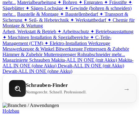
mehr...
Materialbearbeitung
✦ Bohren
✦ Entgraten
✦ Frässtifte
✦
Sägeblätter
✦ Sägen-Lochsäge
✦ Gewinde (bohren & schneiden)
mehr...
Baustelle & Montage
✦ Baustellenbedarf
✦ Transport &
Sicherung
✦ Seil- & Hebetechnik
✦ Werkstattbedarf
✦ Chemie für
Montage & Wartung
Arbeit, Werkstatt & Betrieb
✦ Arbeitsschutz
✦ Betriebsausstattung
✦ Maschinen
Installation & Spezialbereiche
✦ C-Teile-
Management (CTM)
✦ Elektro-Installation
Werkzeuge
Messwerkzeuge & Winkel
Bitwerkzeuge
Fettpressen & Zubehör
Hämmer & Zubehör
Mutternsprenger
Rohrabschneider
mehr...
Magazinierte Schrauben
Makita-ALL IN ONE (mit Akku)
Makita-
ALL IN ONE (ohne Akku)
Dewalt-ALL IN ONE (mit Akku)
Dewalt-ALL IN ONE (ohne Akku)
Schrauben-Finder
→
Normgerecht. Schnell. Professionell.
Holzbau