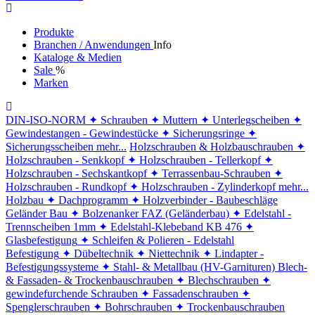
Produkte
Branchen / Anwendungen
Info
Kataloge & Medien
Sale
%
Marken
DIN-ISO-NORM
✦ Schrauben
✦ Muttern
✦ Unterlegscheiben
✦
Gewindestangen - Gewindestücke
✦ Sicherungsringe
✦
Sicherungsscheiben
mehr...
Holzschrauben & Holzbauschrauben
✦
Holzschrauben - Senkkopf
✦ Holzschrauben - Tellerkopf
✦
Holzschrauben - Sechskantkopf
✦ Terrassenbau-Schrauben
✦
Holzschrauben - Rundkopf
✦ Holzschrauben - Zylinderkopf
mehr...
Holzbau
✦ Dachprogramm
✦ Holzverbinder - Baubeschläge
Geländer Bau
✦ Bolzenanker FAZ (Geländerbau)
✦ Edelstahl -
Trennscheiben 1mm
✦ Edelstahl-Klebeband KB 476
✦
Glasbefestigung
✦ Schleifen & Polieren - Edelstahl
Befestigung
✦ Dübeltechnik
✦ Niettechnik
✦ Lindapter -
Befestigungssysteme
✦ Stahl- & Metallbau (HV-Garnituren)
Blech-
& Fassaden- & Trockenbauschrauben
✦ Blechschrauben
✦
gewindefurchende Schrauben
✦ Fassadenschrauben
✦
Spenglerschrauben
✦ Bohrschrauben
✦ Trockenbauschrauben