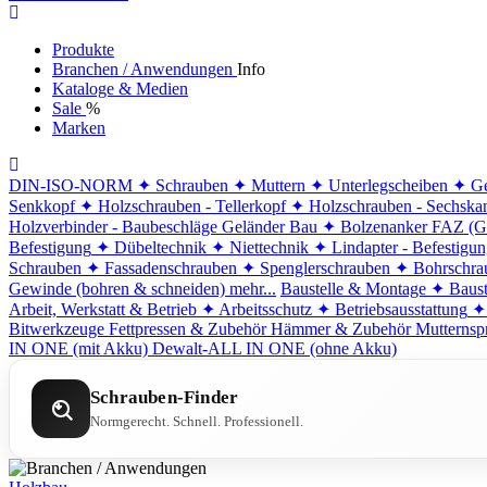
Produkte
Branchen / Anwendungen
Info
Kataloge & Medien
Sale
%
Marken
DIN-ISO-NORM
✦ Schrauben
✦ Muttern
✦ Unterlegscheiben
✦ Ge
Senkkopf
✦ Holzschrauben - Tellerkopf
✦ Holzschrauben - Sechska
Holzverbinder - Baubeschläge
Geländer Bau
✦ Bolzenanker FAZ (G
Befestigung
✦ Dübeltechnik
✦ Niettechnik
✦ Lindapter - Befestigu
Schrauben
✦ Fassadenschrauben
✦ Spenglerschrauben
✦ Bohrschra
Gewinde (bohren & schneiden)
mehr...
Baustelle & Montage
✦ Baust
Arbeit, Werkstatt & Betrieb
✦ Arbeitsschutz
✦ Betriebsausstattung
✦
Bitwerkzeuge
Fettpressen & Zubehör
Hämmer & Zubehör
Mutternsp
IN ONE (mit Akku)
Dewalt-ALL IN ONE (ohne Akku)
Schrauben-Finder
Normgerecht. Schnell. Professionell.