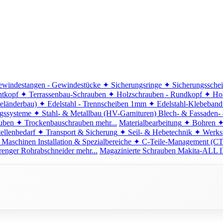
windestangen - Gewindestücke
✦ Sicherungsringe
✦ Sicherungssche
ntkopf
✦ Terrassenbau-Schrauben
✦ Holzschrauben - Rundkopf
✦ Hol
eländerbau)
✦ Edelstahl - Trennscheiben 1mm
✦ Edelstahl-Klebeban
ngssysteme
✦ Stahl- & Metallbau (HV-Garnituren)
Blech- & Fassaden-
uben
✦ Trockenbauschrauben
mehr...
Materialbearbeitung
✦ Bohren
✦
ellenbedarf
✦ Transport & Sicherung
✦ Seil- & Hebetechnik
✦ Werkst
 Maschinen
Installation & Spezialbereiche
✦ C-Teile-Management (C
renger
Rohrabschneider
mehr...
Magazinierte Schrauben
Makita-ALL I