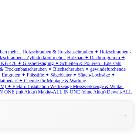
iben
mehr...
Holzschrauben & Holzbauschrauben
✦ Holzschrauben -
zschrauben - Zylinderkopf
mehr...
Holzbau
✦ Dachprogramm
✦
d KB 476
✦ Glasbefestigung
✦ Schleifen & Polieren - Edelstahl
 & Trockenbauschrauben
✦ Blechschrauben
✦ gewindefurchende
 Entgraten
✦ Frässtifte
✦ Sägeblätter
✦ Sägen-Lochsäge
✦
attbedarf
✦ Chemie für Montage & Wartung
TM)
✦ Elektro-Installation
Werkzeuge
Messwerkzeuge & Winkel
N ONE (mit Akku)
Makita-ALL IN ONE (ohne Akku)
Dewalt-ALL
→