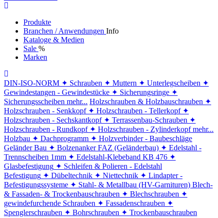
Produkte
Branchen / Anwendungen
Info
Kataloge & Medien
Sale
%
Marken
DIN-ISO-NORM
✦ Schrauben
✦ Muttern
✦ Unterlegscheiben
✦
Gewindestangen - Gewindestücke
✦ Sicherungsringe
✦
Sicherungsscheiben
mehr...
Holzschrauben & Holzbauschrauben
✦
Holzschrauben - Senkkopf
✦ Holzschrauben - Tellerkopf
✦
Holzschrauben - Sechskantkopf
✦ Terrassenbau-Schrauben
✦
Holzschrauben - Rundkopf
✦ Holzschrauben - Zylinderkopf
mehr...
Holzbau
✦ Dachprogramm
✦ Holzverbinder - Baubeschläge
Geländer Bau
✦ Bolzenanker FAZ (Geländerbau)
✦ Edelstahl -
Trennscheiben 1mm
✦ Edelstahl-Klebeband KB 476
✦
Glasbefestigung
✦ Schleifen & Polieren - Edelstahl
Befestigung
✦ Dübeltechnik
✦ Niettechnik
✦ Lindapter -
Befestigungssysteme
✦ Stahl- & Metallbau (HV-Garnituren)
Blech-
& Fassaden- & Trockenbauschrauben
✦ Blechschrauben
✦
gewindefurchende Schrauben
✦ Fassadenschrauben
✦
Spenglerschrauben
✦ Bohrschrauben
✦ Trockenbauschrauben