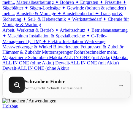
mehr...
Materialbearbeitung
✦ Bohren
✦ Entgraten
✦ Frässtifte
✦
Sägeblätter
✦ Sägen-Lochsäge
✦ Gewinde (bohren & schneiden)
mehr...
Baustelle & Montage
✦ Baustellenbedarf
✦ Transport &
Sicherung
✦ Seil- & Hebetechnik
✦ Werkstattbedarf
✦ Chemie für
Montage & Wartung
Arbeit, Werkstatt & Betrieb
✦ Arbeitsschutz
✦ Betriebsausstattung
✦ Maschinen
Installation & Spezialbereiche
✦ C-Teile-
Management (CTM)
✦ Elektro-Installation
Werkzeuge
Messwerkzeuge & Winkel
Bitwerkzeuge
Fettpressen & Zubehör
Hämmer & Zubehör
Mutternsprenger
Rohrabschneider
mehr...
Magazinierte Schrauben
Makita-ALL IN ONE (mit Akku)
Makita-
ALL IN ONE (ohne Akku)
Dewalt-ALL IN ONE (mit Akku)
Dewalt-ALL IN ONE (ohne Akku)
Schrauben-Finder
→
Normgerecht. Schnell. Professionell.
Holzbau