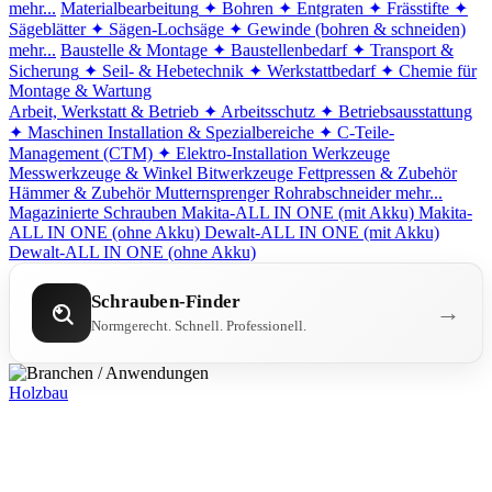
mehr...
Materialbearbeitung
✦ Bohren
✦ Entgraten
✦ Frässtifte
✦
Sägeblätter
✦ Sägen-Lochsäge
✦ Gewinde (bohren & schneiden)
mehr...
Baustelle & Montage
✦ Baustellenbedarf
✦ Transport &
Sicherung
✦ Seil- & Hebetechnik
✦ Werkstattbedarf
✦ Chemie für
Montage & Wartung
Arbeit, Werkstatt & Betrieb
✦ Arbeitsschutz
✦ Betriebsausstattung
✦ Maschinen
Installation & Spezialbereiche
✦ C-Teile-
Management (CTM)
✦ Elektro-Installation
Werkzeuge
Messwerkzeuge & Winkel
Bitwerkzeuge
Fettpressen & Zubehör
Hämmer & Zubehör
Mutternsprenger
Rohrabschneider
mehr...
Magazinierte Schrauben
Makita-ALL IN ONE (mit Akku)
Makita-
ALL IN ONE (ohne Akku)
Dewalt-ALL IN ONE (mit Akku)
Dewalt-ALL IN ONE (ohne Akku)
Schrauben-Finder
→
Normgerecht. Schnell. Professionell.
Holzbau