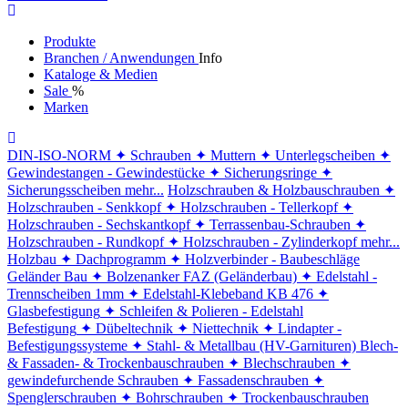
Produkte
Branchen / Anwendungen
Info
Kataloge & Medien
Sale
%
Marken
DIN-ISO-NORM
✦ Schrauben
✦ Muttern
✦ Unterlegscheiben
✦
Gewindestangen - Gewindestücke
✦ Sicherungsringe
✦
Sicherungsscheiben
mehr...
Holzschrauben & Holzbauschrauben
✦
Holzschrauben - Senkkopf
✦ Holzschrauben - Tellerkopf
✦
Holzschrauben - Sechskantkopf
✦ Terrassenbau-Schrauben
✦
Holzschrauben - Rundkopf
✦ Holzschrauben - Zylinderkopf
mehr...
Holzbau
✦ Dachprogramm
✦ Holzverbinder - Baubeschläge
Geländer Bau
✦ Bolzenanker FAZ (Geländerbau)
✦ Edelstahl -
Trennscheiben 1mm
✦ Edelstahl-Klebeband KB 476
✦
Glasbefestigung
✦ Schleifen & Polieren - Edelstahl
Befestigung
✦ Dübeltechnik
✦ Niettechnik
✦ Lindapter -
Befestigungssysteme
✦ Stahl- & Metallbau (HV-Garnituren)
Blech-
& Fassaden- & Trockenbauschrauben
✦ Blechschrauben
✦
gewindefurchende Schrauben
✦ Fassadenschrauben
✦
Spenglerschrauben
✦ Bohrschrauben
✦ Trockenbauschrauben