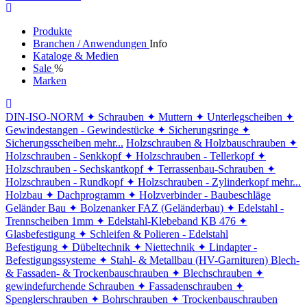
Produkte
Branchen / Anwendungen
Info
Kataloge & Medien
Sale
%
Marken
DIN-ISO-NORM
✦ Schrauben
✦ Muttern
✦ Unterlegscheiben
✦
Gewindestangen - Gewindestücke
✦ Sicherungsringe
✦
Sicherungsscheiben
mehr...
Holzschrauben & Holzbauschrauben
✦
Holzschrauben - Senkkopf
✦ Holzschrauben - Tellerkopf
✦
Holzschrauben - Sechskantkopf
✦ Terrassenbau-Schrauben
✦
Holzschrauben - Rundkopf
✦ Holzschrauben - Zylinderkopf
mehr...
Holzbau
✦ Dachprogramm
✦ Holzverbinder - Baubeschläge
Geländer Bau
✦ Bolzenanker FAZ (Geländerbau)
✦ Edelstahl -
Trennscheiben 1mm
✦ Edelstahl-Klebeband KB 476
✦
Glasbefestigung
✦ Schleifen & Polieren - Edelstahl
Befestigung
✦ Dübeltechnik
✦ Niettechnik
✦ Lindapter -
Befestigungssysteme
✦ Stahl- & Metallbau (HV-Garnituren)
Blech-
& Fassaden- & Trockenbauschrauben
✦ Blechschrauben
✦
gewindefurchende Schrauben
✦ Fassadenschrauben
✦
Spenglerschrauben
✦ Bohrschrauben
✦ Trockenbauschrauben