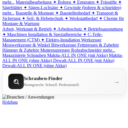
mehr...
Materialbearbeitung
✦ Bohren
✦ Entgraten
✦ Frässtifte
✦
Sägeblätter
✦ Sägen-Lochsäge
✦ Gewinde (bohren & schneiden)
mehr...
Baustelle & Montage
✦ Baustellenbedarf
✦ Transport &
Sicherung
✦ Seil- & Hebetechnik
✦ Werkstattbedarf
✦ Chemie für
Montage & Wartung
Arbeit, Werkstatt & Betrieb
✦ Arbeitsschutz
✦ Betriebsausstattung
✦ Maschinen
Installation & Spezialbereiche
✦ C-Teile-
Management (CTM)
✦ Elektro-Installation
Werkzeuge
Messwerkzeuge & Winkel
Bitwerkzeuge
Fettpressen & Zubehör
Hämmer & Zubehör
Mutternsprenger
Rohrabschneider
mehr...
Magazinierte Schrauben
Makita-ALL IN ONE (mit Akku)
Makita-
ALL IN ONE (ohne Akku)
Dewalt-ALL IN ONE (mit Akku)
Dewalt-ALL IN ONE (ohne Akku)
Schrauben-Finder
→
Normgerecht. Schnell. Professionell.
Holzbau