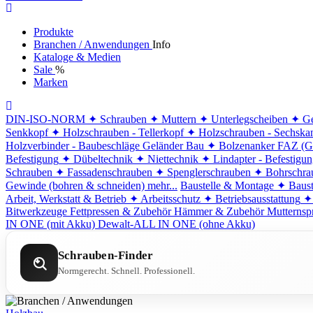
Produkte
Branchen / Anwendungen
Info
Kataloge & Medien
Sale
%
Marken
DIN-ISO-NORM
✦ Schrauben
✦ Muttern
✦ Unterlegscheiben
✦ Ge
Senkkopf
✦ Holzschrauben - Tellerkopf
✦ Holzschrauben - Sechska
Holzverbinder - Baubeschläge
Geländer Bau
✦ Bolzenanker FAZ (G
Befestigung
✦ Dübeltechnik
✦ Niettechnik
✦ Lindapter - Befestigu
Schrauben
✦ Fassadenschrauben
✦ Spenglerschrauben
✦ Bohrschra
Gewinde (bohren & schneiden)
mehr...
Baustelle & Montage
✦ Baust
Arbeit, Werkstatt & Betrieb
✦ Arbeitsschutz
✦ Betriebsausstattung
✦
Bitwerkzeuge
Fettpressen & Zubehör
Hämmer & Zubehör
Mutternsp
IN ONE (mit Akku)
Dewalt-ALL IN ONE (ohne Akku)
Schrauben-Finder
Normgerecht. Schnell. Professionell.