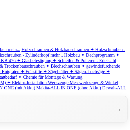
iben
mehr...
Holzschrauben & Holzbauschrauben
✦ Holzschrauben -
zschrauben - Zylinderkopf
mehr...
Holzbau
✦ Dachprogramm
✦
d KB 476
✦ Glasbefestigung
✦ Schleifen & Polieren - Edelstahl
 & Trockenbauschrauben
✦ Blechschrauben
✦ gewindefurchende
 Entgraten
✦ Frässtifte
✦ Sägeblätter
✦ Sägen-Lochsäge
✦
attbedarf
✦ Chemie für Montage & Wartung
TM)
✦ Elektro-Installation
Werkzeuge
Messwerkzeuge & Winkel
N ONE (mit Akku)
Makita-ALL IN ONE (ohne Akku)
Dewalt-ALL
→