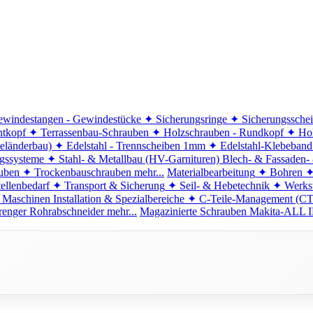
windestangen - Gewindestücke
✦ Sicherungsringe
✦ Sicherungssche
ntkopf
✦ Terrassenbau-Schrauben
✦ Holzschrauben - Rundkopf
✦ Hol
eländerbau)
✦ Edelstahl - Trennscheiben 1mm
✦ Edelstahl-Klebeban
ngssysteme
✦ Stahl- & Metallbau (HV-Garnituren)
Blech- & Fassaden-
uben
✦ Trockenbauschrauben
mehr...
Materialbearbeitung
✦ Bohren
✦
ellenbedarf
✦ Transport & Sicherung
✦ Seil- & Hebetechnik
✦ Werkst
 Maschinen
Installation & Spezialbereiche
✦ C-Teile-Management (C
renger
Rohrabschneider
mehr...
Magazinierte Schrauben
Makita-ALL I