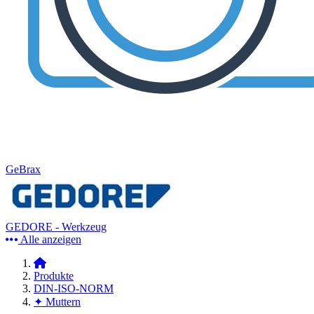
GeBrax
GEDORE - Werkzeug
Alle anzeigen
Produkte
DIN-ISO-NORM
✦ Muttern