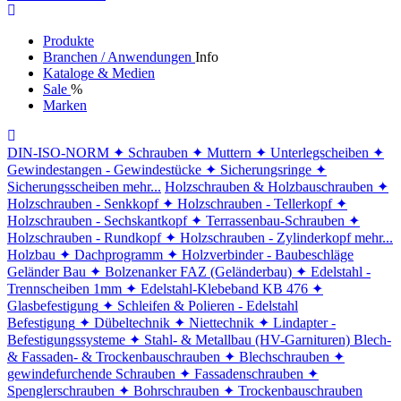
Produkte
Branchen / Anwendungen
Info
Kataloge & Medien
Sale
%
Marken
DIN-ISO-NORM
✦ Schrauben
✦ Muttern
✦ Unterlegscheiben
✦
Gewindestangen - Gewindestücke
✦ Sicherungsringe
✦
Sicherungsscheiben
mehr...
Holzschrauben & Holzbauschrauben
✦
Holzschrauben - Senkkopf
✦ Holzschrauben - Tellerkopf
✦
Holzschrauben - Sechskantkopf
✦ Terrassenbau-Schrauben
✦
Holzschrauben - Rundkopf
✦ Holzschrauben - Zylinderkopf
mehr...
Holzbau
✦ Dachprogramm
✦ Holzverbinder - Baubeschläge
Geländer Bau
✦ Bolzenanker FAZ (Geländerbau)
✦ Edelstahl -
Trennscheiben 1mm
✦ Edelstahl-Klebeband KB 476
✦
Glasbefestigung
✦ Schleifen & Polieren - Edelstahl
Befestigung
✦ Dübeltechnik
✦ Niettechnik
✦ Lindapter -
Befestigungssysteme
✦ Stahl- & Metallbau (HV-Garnituren)
Blech-
& Fassaden- & Trockenbauschrauben
✦ Blechschrauben
✦
gewindefurchende Schrauben
✦ Fassadenschrauben
✦
Spenglerschrauben
✦ Bohrschrauben
✦ Trockenbauschrauben