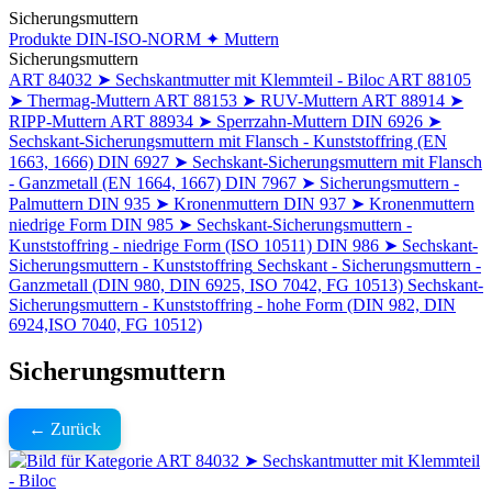
Sicherungsmuttern
Produkte
DIN-ISO-NORM
✦ Muttern
Sicherungsmuttern
ART 84032 ➤ Sechskantmutter mit Klemmteil - Biloc
ART 88105
➤ Thermag-Muttern
ART 88153 ➤ RUV-Muttern
ART 88914 ➤
RIPP-Muttern
ART 88934 ➤ Sperrzahn-Muttern
DIN 6926 ➤
Sechskant-Sicherungsmuttern mit Flansch - Kunststoffring (EN
1663, 1666)
DIN 6927 ➤ Sechskant-Sicherungsmuttern mit Flansch
- Ganzmetall (EN 1664, 1667)
DIN 7967 ➤ Sicherungsmuttern -
Palmuttern
DIN 935 ➤ Kronenmuttern
DIN 937 ➤ Kronenmuttern
niedrige Form
DIN 985 ➤ Sechskant-Sicherungsmuttern -
Kunststoffring - niedrige Form (ISO 10511)
DIN 986 ➤ Sechskant-
Sicherungsmuttern - Kunststoffring
Sechskant - Sicherungsmuttern -
Ganzmetall (DIN 980, DIN 6925, ISO 7042, FG 10513)
Sechskant-
Sicherungsmuttern - Kunststoffring - hohe Form (DIN 982, DIN
6924,ISO 7040, FG 10512)
Sicherungsmuttern
← Zurück