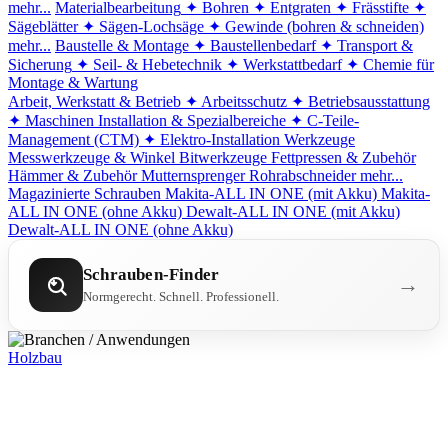
mehr...
Materialbearbeitung
✦ Bohren
✦ Entgraten
✦ Frässtifte
✦
Sägeblätter
✦ Sägen-Lochsäge
✦ Gewinde (bohren & schneiden)
mehr...
Baustelle & Montage
✦ Baustellenbedarf
✦ Transport &
Sicherung
✦ Seil- & Hebetechnik
✦ Werkstattbedarf
✦ Chemie für
Montage & Wartung
Arbeit, Werkstatt & Betrieb
✦ Arbeitsschutz
✦ Betriebsausstattung
✦ Maschinen
Installation & Spezialbereiche
✦ C-Teile-
Management (CTM)
✦ Elektro-Installation
Werkzeuge
Messwerkzeuge & Winkel
Bitwerkzeuge
Fettpressen & Zubehör
Hämmer & Zubehör
Mutternsprenger
Rohrabschneider
mehr...
Magazinierte Schrauben
Makita-ALL IN ONE (mit Akku)
Makita-
ALL IN ONE (ohne Akku)
Dewalt-ALL IN ONE (mit Akku)
Dewalt-ALL IN ONE (ohne Akku)
Schrauben-Finder
→
Normgerecht. Schnell. Professionell.
Holzbau