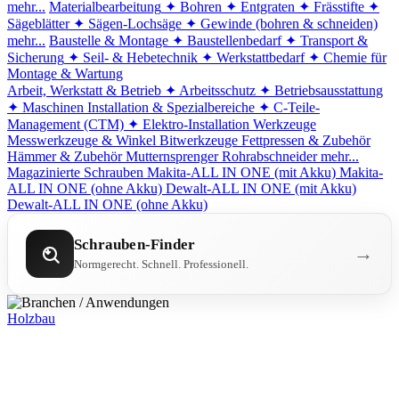
mehr...
Materialbearbeitung
✦ Bohren
✦ Entgraten
✦ Frässtifte
✦
Sägeblätter
✦ Sägen-Lochsäge
✦ Gewinde (bohren & schneiden)
mehr...
Baustelle & Montage
✦ Baustellenbedarf
✦ Transport &
Sicherung
✦ Seil- & Hebetechnik
✦ Werkstattbedarf
✦ Chemie für
Montage & Wartung
Arbeit, Werkstatt & Betrieb
✦ Arbeitsschutz
✦ Betriebsausstattung
✦ Maschinen
Installation & Spezialbereiche
✦ C-Teile-
Management (CTM)
✦ Elektro-Installation
Werkzeuge
Messwerkzeuge & Winkel
Bitwerkzeuge
Fettpressen & Zubehör
Hämmer & Zubehör
Mutternsprenger
Rohrabschneider
mehr...
Magazinierte Schrauben
Makita-ALL IN ONE (mit Akku)
Makita-
ALL IN ONE (ohne Akku)
Dewalt-ALL IN ONE (mit Akku)
Dewalt-ALL IN ONE (ohne Akku)
Schrauben-Finder
→
Normgerecht. Schnell. Professionell.
Holzbau