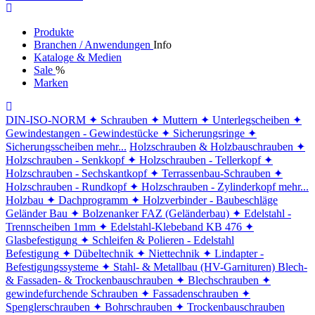
Produkte
Branchen / Anwendungen
Info
Kataloge & Medien
Sale
%
Marken
DIN-ISO-NORM
✦ Schrauben
✦ Muttern
✦ Unterlegscheiben
✦
Gewindestangen - Gewindestücke
✦ Sicherungsringe
✦
Sicherungsscheiben
mehr...
Holzschrauben & Holzbauschrauben
✦
Holzschrauben - Senkkopf
✦ Holzschrauben - Tellerkopf
✦
Holzschrauben - Sechskantkopf
✦ Terrassenbau-Schrauben
✦
Holzschrauben - Rundkopf
✦ Holzschrauben - Zylinderkopf
mehr...
Holzbau
✦ Dachprogramm
✦ Holzverbinder - Baubeschläge
Geländer Bau
✦ Bolzenanker FAZ (Geländerbau)
✦ Edelstahl -
Trennscheiben 1mm
✦ Edelstahl-Klebeband KB 476
✦
Glasbefestigung
✦ Schleifen & Polieren - Edelstahl
Befestigung
✦ Dübeltechnik
✦ Niettechnik
✦ Lindapter -
Befestigungssysteme
✦ Stahl- & Metallbau (HV-Garnituren)
Blech-
& Fassaden- & Trockenbauschrauben
✦ Blechschrauben
✦
gewindefurchende Schrauben
✦ Fassadenschrauben
✦
Spenglerschrauben
✦ Bohrschrauben
✦ Trockenbauschrauben