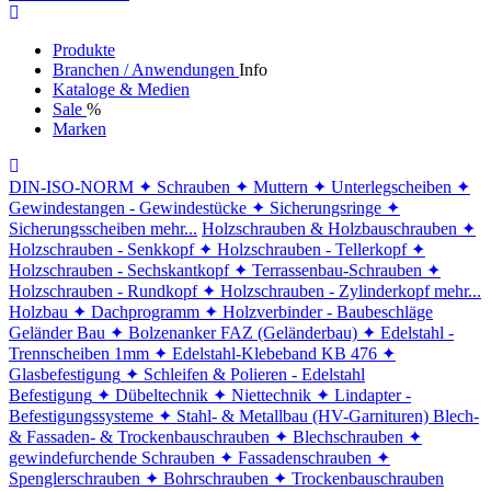
Produkte
Branchen / Anwendungen
Info
Kataloge & Medien
Sale
%
Marken
DIN-ISO-NORM
✦ Schrauben
✦ Muttern
✦ Unterlegscheiben
✦
Gewindestangen - Gewindestücke
✦ Sicherungsringe
✦
Sicherungsscheiben
mehr...
Holzschrauben & Holzbauschrauben
✦
Holzschrauben - Senkkopf
✦ Holzschrauben - Tellerkopf
✦
Holzschrauben - Sechskantkopf
✦ Terrassenbau-Schrauben
✦
Holzschrauben - Rundkopf
✦ Holzschrauben - Zylinderkopf
mehr...
Holzbau
✦ Dachprogramm
✦ Holzverbinder - Baubeschläge
Geländer Bau
✦ Bolzenanker FAZ (Geländerbau)
✦ Edelstahl -
Trennscheiben 1mm
✦ Edelstahl-Klebeband KB 476
✦
Glasbefestigung
✦ Schleifen & Polieren - Edelstahl
Befestigung
✦ Dübeltechnik
✦ Niettechnik
✦ Lindapter -
Befestigungssysteme
✦ Stahl- & Metallbau (HV-Garnituren)
Blech-
& Fassaden- & Trockenbauschrauben
✦ Blechschrauben
✦
gewindefurchende Schrauben
✦ Fassadenschrauben
✦
Spenglerschrauben
✦ Bohrschrauben
✦ Trockenbauschrauben