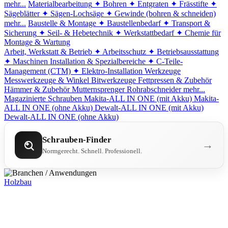
mehr...
Materialbearbeitung
✦ Bohren
✦ Entgraten
✦ Frässtifte
✦
Sägeblätter
✦ Sägen-Lochsäge
✦ Gewinde (bohren & schneiden)
mehr...
Baustelle & Montage
✦ Baustellenbedarf
✦ Transport &
Sicherung
✦ Seil- & Hebetechnik
✦ Werkstattbedarf
✦ Chemie für
Montage & Wartung
Arbeit, Werkstatt & Betrieb
✦ Arbeitsschutz
✦ Betriebsausstattung
✦ Maschinen
Installation & Spezialbereiche
✦ C-Teile-
Management (CTM)
✦ Elektro-Installation
Werkzeuge
Messwerkzeuge & Winkel
Bitwerkzeuge
Fettpressen & Zubehör
Hämmer & Zubehör
Mutternsprenger
Rohrabschneider
mehr...
Magazinierte Schrauben
Makita-ALL IN ONE (mit Akku)
Makita-
ALL IN ONE (ohne Akku)
Dewalt-ALL IN ONE (mit Akku)
Dewalt-ALL IN ONE (ohne Akku)
Schrauben-Finder
→
Normgerecht. Schnell. Professionell.
Holzbau