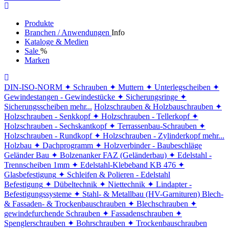
Produkte
Branchen / Anwendungen
Info
Kataloge & Medien
Sale
%
Marken
DIN-ISO-NORM
✦ Schrauben
✦ Muttern
✦ Unterlegscheiben
✦
Gewindestangen - Gewindestücke
✦ Sicherungsringe
✦
Sicherungsscheiben
mehr...
Holzschrauben & Holzbauschrauben
✦
Holzschrauben - Senkkopf
✦ Holzschrauben - Tellerkopf
✦
Holzschrauben - Sechskantkopf
✦ Terrassenbau-Schrauben
✦
Holzschrauben - Rundkopf
✦ Holzschrauben - Zylinderkopf
mehr...
Holzbau
✦ Dachprogramm
✦ Holzverbinder - Baubeschläge
Geländer Bau
✦ Bolzenanker FAZ (Geländerbau)
✦ Edelstahl -
Trennscheiben 1mm
✦ Edelstahl-Klebeband KB 476
✦
Glasbefestigung
✦ Schleifen & Polieren - Edelstahl
Befestigung
✦ Dübeltechnik
✦ Niettechnik
✦ Lindapter -
Befestigungssysteme
✦ Stahl- & Metallbau (HV-Garnituren)
Blech-
& Fassaden- & Trockenbauschrauben
✦ Blechschrauben
✦
gewindefurchende Schrauben
✦ Fassadenschrauben
✦
Spenglerschrauben
✦ Bohrschrauben
✦ Trockenbauschrauben