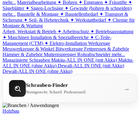
mehr...
Materialbearbeitung
✦ Bohren
✦ Entgraten
✦ Frässtifte
✦
Sägeblätter
✦ Sägen-Lochsäge
✦ Gewinde (bohren & schneiden)
mehr...
Baustelle & Montage
✦ Baustellenbedarf
✦ Transport &
Sicherung
✦ Seil- & Hebetechnik
✦ Werkstattbedarf
✦ Chemie für
Montage & Wartung
Arbeit, Werkstatt & Betrieb
✦ Arbeitsschutz
✦ Betriebsausstattung
✦ Maschinen
Installation & Spezialbereiche
✦ C-Teile-
Management (CTM)
✦ Elektro-Installation
Werkzeuge
Messwerkzeuge & Winkel
Bitwerkzeuge
Fettpressen & Zubehör
Hämmer & Zubehör
Mutternsprenger
Rohrabschneider
mehr...
Magazinierte Schrauben
Makita-ALL IN ONE (mit Akku)
Makita-
ALL IN ONE (ohne Akku)
Dewalt-ALL IN ONE (mit Akku)
Dewalt-ALL IN ONE (ohne Akku)
Schrauben-Finder
→
Normgerecht. Schnell. Professionell.
Holzbau