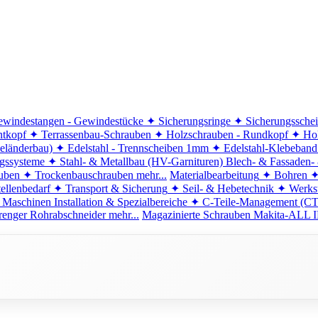
windestangen - Gewindestücke
✦ Sicherungsringe
✦ Sicherungssche
ntkopf
✦ Terrassenbau-Schrauben
✦ Holzschrauben - Rundkopf
✦ Hol
eländerbau)
✦ Edelstahl - Trennscheiben 1mm
✦ Edelstahl-Klebeban
ngssysteme
✦ Stahl- & Metallbau (HV-Garnituren)
Blech- & Fassaden-
uben
✦ Trockenbauschrauben
mehr...
Materialbearbeitung
✦ Bohren
✦
ellenbedarf
✦ Transport & Sicherung
✦ Seil- & Hebetechnik
✦ Werkst
 Maschinen
Installation & Spezialbereiche
✦ C-Teile-Management (C
renger
Rohrabschneider
mehr...
Magazinierte Schrauben
Makita-ALL I