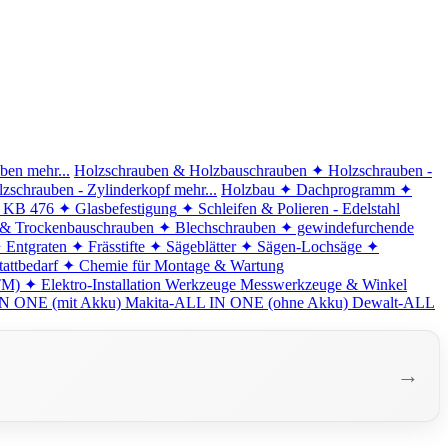
iben
mehr...
Holzschrauben & Holzbauschrauben
✦ Holzschrauben -
zschrauben - Zylinderkopf
mehr...
Holzbau
✦ Dachprogramm
✦
d KB 476
✦ Glasbefestigung
✦ Schleifen & Polieren - Edelstahl
 & Trockenbauschrauben
✦ Blechschrauben
✦ gewindefurchende
 Entgraten
✦ Frässtifte
✦ Sägeblätter
✦ Sägen-Lochsäge
✦
attbedarf
✦ Chemie für Montage & Wartung
TM)
✦ Elektro-Installation
Werkzeuge
Messwerkzeuge & Winkel
N ONE (mit Akku)
Makita-ALL IN ONE (ohne Akku)
Dewalt-ALL
→