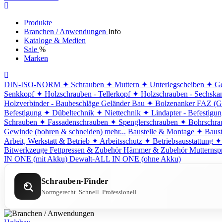
Produkte
Branchen / Anwendungen
Info
Kataloge & Medien
Sale
%
Marken
DIN-ISO-NORM
✦ Schrauben
✦ Muttern
✦ Unterlegscheiben
✦ Ge
Senkkopf
✦ Holzschrauben - Tellerkopf
✦ Holzschrauben - Sechska
Holzverbinder - Baubeschläge
Geländer Bau
✦ Bolzenanker FAZ (G
Befestigung
✦ Dübeltechnik
✦ Niettechnik
✦ Lindapter - Befestigu
Schrauben
✦ Fassadenschrauben
✦ Spenglerschrauben
✦ Bohrschra
Gewinde (bohren & schneiden)
mehr...
Baustelle & Montage
✦ Baust
Arbeit, Werkstatt & Betrieb
✦ Arbeitsschutz
✦ Betriebsausstattung
✦
Bitwerkzeuge
Fettpressen & Zubehör
Hämmer & Zubehör
Mutternsp
IN ONE (mit Akku)
Dewalt-ALL IN ONE (ohne Akku)
Schrauben-Finder
Normgerecht. Schnell. Professionell.