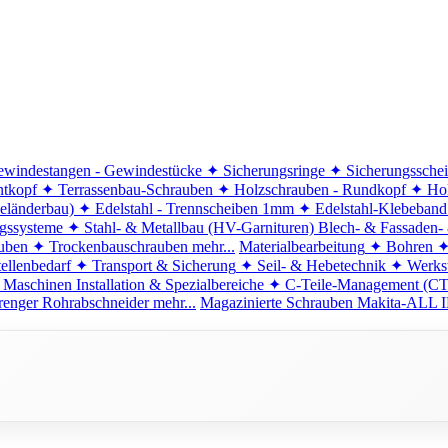
windestangen - Gewindestücke
✦ Sicherungsringe
✦ Sicherungssche
ntkopf
✦ Terrassenbau-Schrauben
✦ Holzschrauben - Rundkopf
✦ Hol
eländerbau)
✦ Edelstahl - Trennscheiben 1mm
✦ Edelstahl-Klebeban
ngssysteme
✦ Stahl- & Metallbau (HV-Garnituren)
Blech- & Fassaden-
uben
✦ Trockenbauschrauben
mehr...
Materialbearbeitung
✦ Bohren
✦
ellenbedarf
✦ Transport & Sicherung
✦ Seil- & Hebetechnik
✦ Werkst
 Maschinen
Installation & Spezialbereiche
✦ C-Teile-Management (C
renger
Rohrabschneider
mehr...
Magazinierte Schrauben
Makita-ALL I