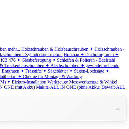
iben
mehr...
Holzschrauben & Holzbauschrauben
✦ Holzschrauben -
zschrauben - Zylinderkopf
mehr...
Holzbau
✦ Dachprogramm
✦
d KB 476
✦ Glasbefestigung
✦ Schleifen & Polieren - Edelstahl
 & Trockenbauschrauben
✦ Blechschrauben
✦ gewindefurchende
 Entgraten
✦ Frässtifte
✦ Sägeblätter
✦ Sägen-Lochsäge
✦
attbedarf
✦ Chemie für Montage & Wartung
TM)
✦ Elektro-Installation
Werkzeuge
Messwerkzeuge & Winkel
N ONE (mit Akku)
Makita-ALL IN ONE (ohne Akku)
Dewalt-ALL
→