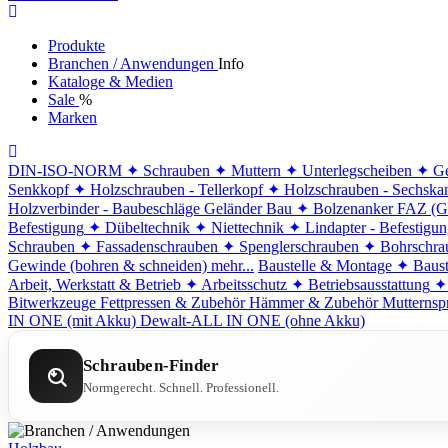
Produkte
Branchen / Anwendungen
Info
Kataloge & Medien
Sale
%
Marken
DIN-ISO-NORM
✦ Schrauben
✦ Muttern
✦ Unterlegscheiben
✦ Ge
Senkkopf
✦ Holzschrauben - Tellerkopf
✦ Holzschrauben - Sechska
Holzverbinder - Baubeschläge
Geländer Bau
✦ Bolzenanker FAZ (G
Befestigung
✦ Dübeltechnik
✦ Niettechnik
✦ Lindapter - Befestigu
Schrauben
✦ Fassadenschrauben
✦ Spenglerschrauben
✦ Bohrschra
Gewinde (bohren & schneiden)
mehr...
Baustelle & Montage
✦ Baust
Arbeit, Werkstatt & Betrieb
✦ Arbeitsschutz
✦ Betriebsausstattung
✦
Bitwerkzeuge
Fettpressen & Zubehör
Hämmer & Zubehör
Mutternsp
IN ONE (mit Akku)
Dewalt-ALL IN ONE (ohne Akku)
Schrauben-Finder
Normgerecht. Schnell. Professionell.