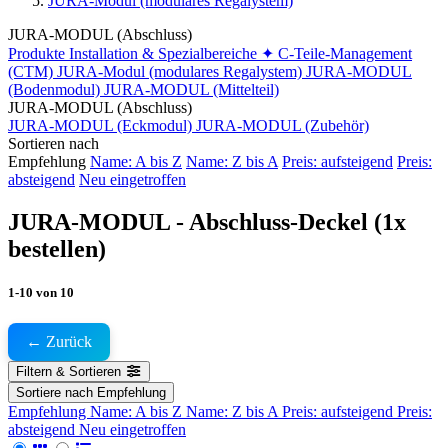
JURA-Modul (modulares Regalystem)
JURA-MODUL (Abschluss)
Produkte
Installation & Spezialbereiche
✦ C-Teile-Management
(CTM)
JURA-Modul (modulares Regalystem)
JURA-MODUL
(Bodenmodul)
JURA-MODUL (Mittelteil)
JURA-MODUL (Abschluss)
JURA-MODUL (Eckmodul)
JURA-MODUL (Zubehör)
Sortieren nach
Empfehlung
Name: A bis Z
Name: Z bis A
Preis: aufsteigend
Preis:
absteigend
Neu eingetroffen
JURA-MODUL - Abschluss-Deckel (1x
bestellen)
1-10
von
10
← Zurück
Filtern & Sortieren
Sortiere nach
Empfehlung
Empfehlung
Name: A bis Z
Name: Z bis A
Preis: aufsteigend
Preis:
absteigend
Neu eingetroffen