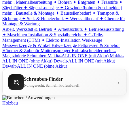
mehr...
Materialbearbeitung
✦ Bohren
✦ Entgraten
✦ Frässtifte
✦
Sägeblätter
✦ Sägen-Lochsäge
✦ Gewinde (bohren & schneiden)
mehr...
Baustelle & Montage
✦ Baustellenbedarf
✦ Transport &
Sicherung
✦ Seil- & Hebetechnik
✦ Werkstattbedarf
✦ Chemie für
Montage & Wartung
Arbeit, Werkstatt & Betrieb
✦ Arbeitsschutz
✦ Betriebsausstattung
✦ Maschinen
Installation & Spezialbereiche
✦ C-Teile-
Management (CTM)
✦ Elektro-Installation
Werkzeuge
Messwerkzeuge & Winkel
Bitwerkzeuge
Fettpressen & Zubehör
Hämmer & Zubehör
Mutternsprenger
Rohrabschneider
mehr...
Magazinierte Schrauben
Makita-ALL IN ONE (mit Akku)
Makita-
ALL IN ONE (ohne Akku)
Dewalt-ALL IN ONE (mit Akku)
Dewalt-ALL IN ONE (ohne Akku)
Schrauben-Finder
→
Normgerecht. Schnell. Professionell.
Holzbau