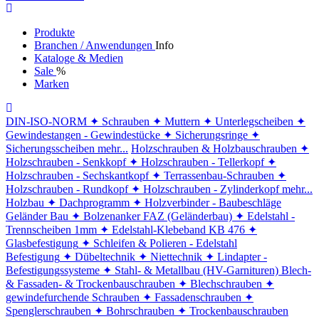
Produkte
Branchen / Anwendungen
Info
Kataloge & Medien
Sale
%
Marken
DIN-ISO-NORM
✦ Schrauben
✦ Muttern
✦ Unterlegscheiben
✦
Gewindestangen - Gewindestücke
✦ Sicherungsringe
✦
Sicherungsscheiben
mehr...
Holzschrauben & Holzbauschrauben
✦
Holzschrauben - Senkkopf
✦ Holzschrauben - Tellerkopf
✦
Holzschrauben - Sechskantkopf
✦ Terrassenbau-Schrauben
✦
Holzschrauben - Rundkopf
✦ Holzschrauben - Zylinderkopf
mehr...
Holzbau
✦ Dachprogramm
✦ Holzverbinder - Baubeschläge
Geländer Bau
✦ Bolzenanker FAZ (Geländerbau)
✦ Edelstahl -
Trennscheiben 1mm
✦ Edelstahl-Klebeband KB 476
✦
Glasbefestigung
✦ Schleifen & Polieren - Edelstahl
Befestigung
✦ Dübeltechnik
✦ Niettechnik
✦ Lindapter -
Befestigungssysteme
✦ Stahl- & Metallbau (HV-Garnituren)
Blech-
& Fassaden- & Trockenbauschrauben
✦ Blechschrauben
✦
gewindefurchende Schrauben
✦ Fassadenschrauben
✦
Spenglerschrauben
✦ Bohrschrauben
✦ Trockenbauschrauben