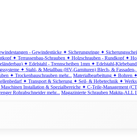
windestangen - Gewindestücke
✦ Sicherungsringe
✦ Sicherungssche
ntkopf
✦ Terrassenbau-Schrauben
✦ Holzschrauben - Rundkopf
✦ Hol
eländerbau)
✦ Edelstahl - Trennscheiben 1mm
✦ Edelstahl-Klebeban
ngssysteme
✦ Stahl- & Metallbau (HV-Garnituren)
Blech- & Fassaden-
uben
✦ Trockenbauschrauben
mehr...
Materialbearbeitung
✦ Bohren
✦
ellenbedarf
✦ Transport & Sicherung
✦ Seil- & Hebetechnik
✦ Werkst
 Maschinen
Installation & Spezialbereiche
✦ C-Teile-Management (C
renger
Rohrabschneider
mehr...
Magazinierte Schrauben
Makita-ALL I