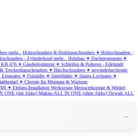
iben
mehr...
Holzschrauben & Holzbauschrauben
✦ Holzschrauben -
zschrauben - Zylinderkopf
mehr...
Holzbau
✦ Dachprogramm
✦
d KB 476
✦ Glasbefestigung
✦ Schleifen & Polieren - Edelstahl
 & Trockenbauschrauben
✦ Blechschrauben
✦ gewindefurchende
 Entgraten
✦ Frässtifte
✦ Sägeblätter
✦ Sägen-Lochsäge
✦
attbedarf
✦ Chemie für Montage & Wartung
TM)
✦ Elektro-Installation
Werkzeuge
Messwerkzeuge & Winkel
N ONE (mit Akku)
Makita-ALL IN ONE (ohne Akku)
Dewalt-ALL
→