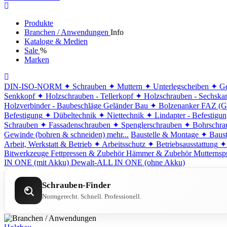
Produkte
Branchen / Anwendungen
Info
Kataloge & Medien
Sale
%
Marken
DIN-ISO-NORM
✦ Schrauben
✦ Muttern
✦ Unterlegscheiben
✦ Ge
Senkkopf
✦ Holzschrauben - Tellerkopf
✦ Holzschrauben - Sechska
Holzverbinder - Baubeschläge
Geländer Bau
✦ Bolzenanker FAZ (G
Befestigung
✦ Dübeltechnik
✦ Niettechnik
✦ Lindapter - Befestigu
Schrauben
✦ Fassadenschrauben
✦ Spenglerschrauben
✦ Bohrschra
Gewinde (bohren & schneiden)
mehr...
Baustelle & Montage
✦ Baust
Arbeit, Werkstatt & Betrieb
✦ Arbeitsschutz
✦ Betriebsausstattung
✦
Bitwerkzeuge
Fettpressen & Zubehör
Hämmer & Zubehör
Mutternsp
IN ONE (mit Akku)
Dewalt-ALL IN ONE (ohne Akku)
Schrauben-Finder
Normgerecht. Schnell. Professionell.