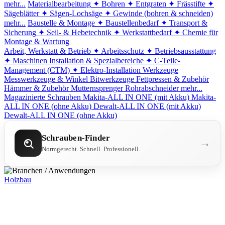
mehr...
Materialbearbeitung
✦ Bohren
✦ Entgraten
✦ Frässtifte
✦
Sägeblätter
✦ Sägen-Lochsäge
✦ Gewinde (bohren & schneiden)
mehr...
Baustelle & Montage
✦ Baustellenbedarf
✦ Transport &
Sicherung
✦ Seil- & Hebetechnik
✦ Werkstattbedarf
✦ Chemie für
Montage & Wartung
Arbeit, Werkstatt & Betrieb
✦ Arbeitsschutz
✦ Betriebsausstattung
✦ Maschinen
Installation & Spezialbereiche
✦ C-Teile-
Management (CTM)
✦ Elektro-Installation
Werkzeuge
Messwerkzeuge & Winkel
Bitwerkzeuge
Fettpressen & Zubehör
Hämmer & Zubehör
Mutternsprenger
Rohrabschneider
mehr...
Magazinierte Schrauben
Makita-ALL IN ONE (mit Akku)
Makita-
ALL IN ONE (ohne Akku)
Dewalt-ALL IN ONE (mit Akku)
Dewalt-ALL IN ONE (ohne Akku)
Schrauben-Finder
→
Normgerecht. Schnell. Professionell.
Holzbau