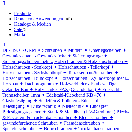
Produkte
Branchen / Anwendungen
Info
Kataloge & Medien
Sale
%
Marken
DIN-ISO-NORM
✦ Schrauben
✦ Muttern
✦ Unterlegscheiben
✦
Gewindestangen - Gewindestücke
✦ Sicherungsringe
✦
Sicherungsscheiben
mehr...
Holzschrauben & Holzbauschrauben
✦
Holzschrauben - Senkkopf
✦ Holzschrauben - Tellerkopf
✦
Holzschrauben - Sechskantkopf
✦ Terrassenbau-Schrauben
✦
Holzschrauben - Rundkopf
✦ Holzschrauben - Zylinderkopf
mehr...
Holzbau
✦ Dachprogramm
✦ Holzverbinder - Baubeschläge
Geländer Bau
✦ Bolzenanker FAZ (Geländerbau)
✦ Edelstahl -
Trennscheiben 1mm
✦ Edelstahl-Klebeband KB 476
✦
Glasbefestigung
✦ Schleifen & Polieren - Edelstahl
Befestigung
✦ Dübeltechnik
✦ Niettechnik
✦ Lindapter -
Befestigungssysteme
✦ Stahl- & Metallbau (HV-Garnituren)
Blech-
& Fassaden- & Trockenbauschrauben
✦ Blechschrauben
✦
gewindefurchende Schrauben
✦ Fassadenschrauben
✦
Spenglerschrauben
✦ Bohrschrauben
✦ Trockenbauschrauben