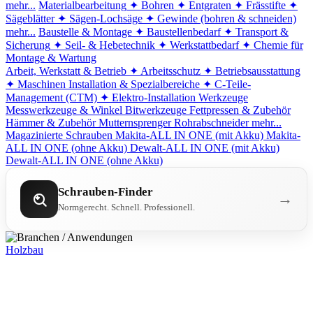
mehr...
Materialbearbeitung
✦ Bohren
✦ Entgraten
✦ Frässtifte
✦
Sägeblätter
✦ Sägen-Lochsäge
✦ Gewinde (bohren & schneiden)
mehr...
Baustelle & Montage
✦ Baustellenbedarf
✦ Transport &
Sicherung
✦ Seil- & Hebetechnik
✦ Werkstattbedarf
✦ Chemie für
Montage & Wartung
Arbeit, Werkstatt & Betrieb
✦ Arbeitsschutz
✦ Betriebsausstattung
✦ Maschinen
Installation & Spezialbereiche
✦ C-Teile-
Management (CTM)
✦ Elektro-Installation
Werkzeuge
Messwerkzeuge & Winkel
Bitwerkzeuge
Fettpressen & Zubehör
Hämmer & Zubehör
Mutternsprenger
Rohrabschneider
mehr...
Magazinierte Schrauben
Makita-ALL IN ONE (mit Akku)
Makita-
ALL IN ONE (ohne Akku)
Dewalt-ALL IN ONE (mit Akku)
Dewalt-ALL IN ONE (ohne Akku)
Schrauben-Finder
→
Normgerecht. Schnell. Professionell.
Holzbau