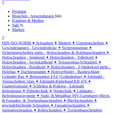
Produkte
Branchen / Anwendungen
Info
Kataloge & Medien
Sale
%
Marken
DIN-ISO-NORM
✦ Schrauben
✦ Muttern
✦ Unterlegscheiben
✦
Gewindestangen - Gewindestücke
✦ Sicherungsringe
✦
Sicherungsscheiben
mehr...
Holzschrauben & Holzbauschrauben
✦
Holzschrauben - Senkkopf
✦ Holzschrauben - Tellerkopf
✦
Holzschrauben - Sechskantkopf
✦ Terrassenbau-Schrauben
✦
Holzschrauben - Rundkopf
✦ Holzschrauben - Zylinderkopf
mehr...
Holzbau
✦ Dachprogramm
✦ Holzverbinder - Baubeschläge
Geländer Bau
✦ Bolzenanker FAZ (Geländerbau)
✦ Edelstahl -
Trennscheiben 1mm
✦ Edelstahl-Klebeband KB 476
✦
Glasbefestigung
✦ Schleifen & Polieren - Edelstahl
Befestigung
✦ Dübeltechnik
✦ Niettechnik
✦ Lindapter -
Befestigungssysteme
✦ Stahl- & Metallbau (HV-Garnituren)
Blech-
& Fassaden- & Trockenbauschrauben
✦ Blechschrauben
✦
gewindefurchende Schrauben
✦ Fassadenschrauben
✦
Spenglerschrauben
✦ Bohrschrauben
✦ Trockenbauschrauben