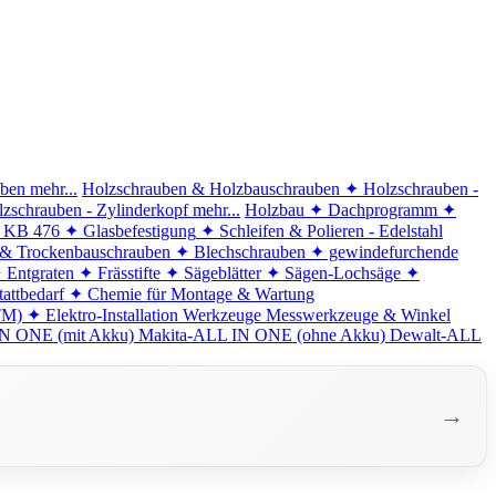
iben
mehr...
Holzschrauben & Holzbauschrauben
✦ Holzschrauben -
zschrauben - Zylinderkopf
mehr...
Holzbau
✦ Dachprogramm
✦
d KB 476
✦ Glasbefestigung
✦ Schleifen & Polieren - Edelstahl
 & Trockenbauschrauben
✦ Blechschrauben
✦ gewindefurchende
 Entgraten
✦ Frässtifte
✦ Sägeblätter
✦ Sägen-Lochsäge
✦
attbedarf
✦ Chemie für Montage & Wartung
TM)
✦ Elektro-Installation
Werkzeuge
Messwerkzeuge & Winkel
N ONE (mit Akku)
Makita-ALL IN ONE (ohne Akku)
Dewalt-ALL
→