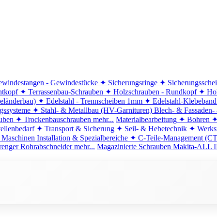
windestangen - Gewindestücke
✦ Sicherungsringe
✦ Sicherungssche
ntkopf
✦ Terrassenbau-Schrauben
✦ Holzschrauben - Rundkopf
✦ Hol
eländerbau)
✦ Edelstahl - Trennscheiben 1mm
✦ Edelstahl-Klebeban
ngssysteme
✦ Stahl- & Metallbau (HV-Garnituren)
Blech- & Fassaden-
uben
✦ Trockenbauschrauben
mehr...
Materialbearbeitung
✦ Bohren
✦
ellenbedarf
✦ Transport & Sicherung
✦ Seil- & Hebetechnik
✦ Werkst
 Maschinen
Installation & Spezialbereiche
✦ C-Teile-Management (C
renger
Rohrabschneider
mehr...
Magazinierte Schrauben
Makita-ALL I