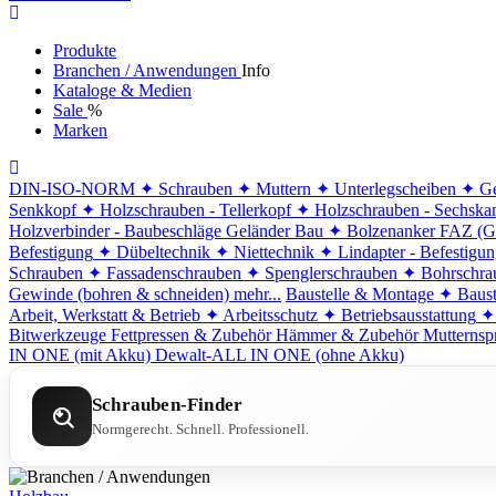
Produkte
Branchen / Anwendungen
Info
Kataloge & Medien
Sale
%
Marken
DIN-ISO-NORM
✦ Schrauben
✦ Muttern
✦ Unterlegscheiben
✦ Ge
Senkkopf
✦ Holzschrauben - Tellerkopf
✦ Holzschrauben - Sechska
Holzverbinder - Baubeschläge
Geländer Bau
✦ Bolzenanker FAZ (G
Befestigung
✦ Dübeltechnik
✦ Niettechnik
✦ Lindapter - Befestigu
Schrauben
✦ Fassadenschrauben
✦ Spenglerschrauben
✦ Bohrschra
Gewinde (bohren & schneiden)
mehr...
Baustelle & Montage
✦ Baust
Arbeit, Werkstatt & Betrieb
✦ Arbeitsschutz
✦ Betriebsausstattung
✦
Bitwerkzeuge
Fettpressen & Zubehör
Hämmer & Zubehör
Mutternsp
IN ONE (mit Akku)
Dewalt-ALL IN ONE (ohne Akku)
Schrauben-Finder
Normgerecht. Schnell. Professionell.