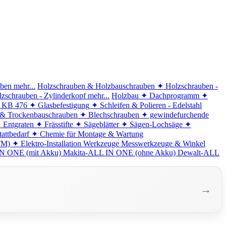
iben
mehr...
Holzschrauben & Holzbauschrauben
✦ Holzschrauben -
zschrauben - Zylinderkopf
mehr...
Holzbau
✦ Dachprogramm
✦
d KB 476
✦ Glasbefestigung
✦ Schleifen & Polieren - Edelstahl
 & Trockenbauschrauben
✦ Blechschrauben
✦ gewindefurchende
 Entgraten
✦ Frässtifte
✦ Sägeblätter
✦ Sägen-Lochsäge
✦
attbedarf
✦ Chemie für Montage & Wartung
TM)
✦ Elektro-Installation
Werkzeuge
Messwerkzeuge & Winkel
N ONE (mit Akku)
Makita-ALL IN ONE (ohne Akku)
Dewalt-ALL
→