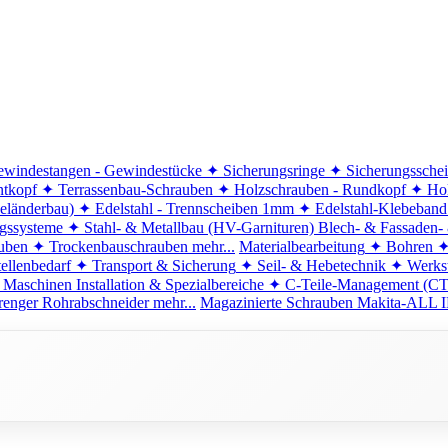
windestangen - Gewindestücke
✦ Sicherungsringe
✦ Sicherungssche
ntkopf
✦ Terrassenbau-Schrauben
✦ Holzschrauben - Rundkopf
✦ Hol
eländerbau)
✦ Edelstahl - Trennscheiben 1mm
✦ Edelstahl-Klebeban
ngssysteme
✦ Stahl- & Metallbau (HV-Garnituren)
Blech- & Fassaden-
uben
✦ Trockenbauschrauben
mehr...
Materialbearbeitung
✦ Bohren
✦
ellenbedarf
✦ Transport & Sicherung
✦ Seil- & Hebetechnik
✦ Werkst
 Maschinen
Installation & Spezialbereiche
✦ C-Teile-Management (C
renger
Rohrabschneider
mehr...
Magazinierte Schrauben
Makita-ALL I