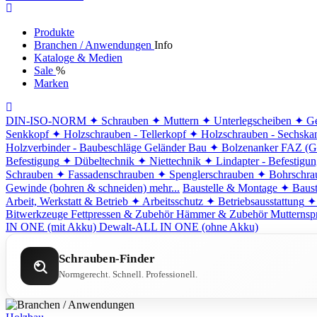
Produkte
Branchen / Anwendungen
Info
Kataloge & Medien
Sale
%
Marken
DIN-ISO-NORM
✦ Schrauben
✦ Muttern
✦ Unterlegscheiben
✦ Ge
Senkkopf
✦ Holzschrauben - Tellerkopf
✦ Holzschrauben - Sechska
Holzverbinder - Baubeschläge
Geländer Bau
✦ Bolzenanker FAZ (G
Befestigung
✦ Dübeltechnik
✦ Niettechnik
✦ Lindapter - Befestigu
Schrauben
✦ Fassadenschrauben
✦ Spenglerschrauben
✦ Bohrschra
Gewinde (bohren & schneiden)
mehr...
Baustelle & Montage
✦ Baust
Arbeit, Werkstatt & Betrieb
✦ Arbeitsschutz
✦ Betriebsausstattung
✦
Bitwerkzeuge
Fettpressen & Zubehör
Hämmer & Zubehör
Mutternsp
IN ONE (mit Akku)
Dewalt-ALL IN ONE (ohne Akku)
Schrauben-Finder
Normgerecht. Schnell. Professionell.