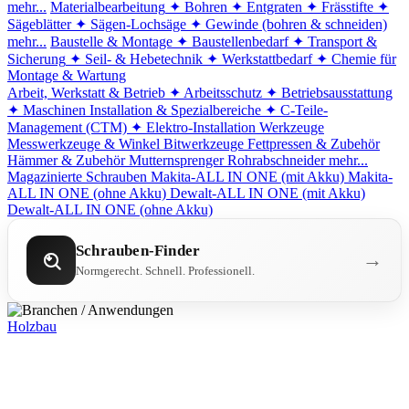
mehr...
Materialbearbeitung
✦ Bohren
✦ Entgraten
✦ Frässtifte
✦
Sägeblätter
✦ Sägen-Lochsäge
✦ Gewinde (bohren & schneiden)
mehr...
Baustelle & Montage
✦ Baustellenbedarf
✦ Transport &
Sicherung
✦ Seil- & Hebetechnik
✦ Werkstattbedarf
✦ Chemie für
Montage & Wartung
Arbeit, Werkstatt & Betrieb
✦ Arbeitsschutz
✦ Betriebsausstattung
✦ Maschinen
Installation & Spezialbereiche
✦ C-Teile-
Management (CTM)
✦ Elektro-Installation
Werkzeuge
Messwerkzeuge & Winkel
Bitwerkzeuge
Fettpressen & Zubehör
Hämmer & Zubehör
Mutternsprenger
Rohrabschneider
mehr...
Magazinierte Schrauben
Makita-ALL IN ONE (mit Akku)
Makita-
ALL IN ONE (ohne Akku)
Dewalt-ALL IN ONE (mit Akku)
Dewalt-ALL IN ONE (ohne Akku)
Schrauben-Finder
→
Normgerecht. Schnell. Professionell.
Holzbau