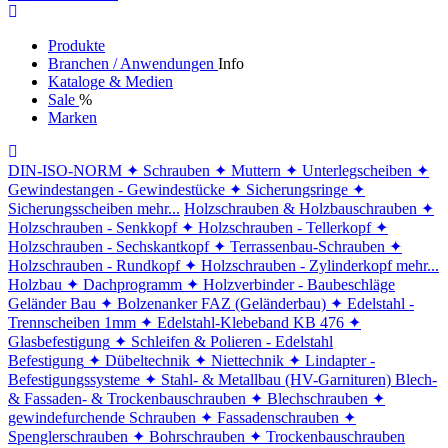
Produkte
Branchen / Anwendungen
Info
Kataloge & Medien
Sale
%
Marken
DIN-ISO-NORM
✦ Schrauben
✦ Muttern
✦ Unterlegscheiben
✦
Gewindestangen - Gewindestücke
✦ Sicherungsringe
✦
Sicherungsscheiben
mehr...
Holzschrauben & Holzbauschrauben
✦
Holzschrauben - Senkkopf
✦ Holzschrauben - Tellerkopf
✦
Holzschrauben - Sechskantkopf
✦ Terrassenbau-Schrauben
✦
Holzschrauben - Rundkopf
✦ Holzschrauben - Zylinderkopf
mehr...
Holzbau
✦ Dachprogramm
✦ Holzverbinder - Baubeschläge
Geländer Bau
✦ Bolzenanker FAZ (Geländerbau)
✦ Edelstahl -
Trennscheiben 1mm
✦ Edelstahl-Klebeband KB 476
✦
Glasbefestigung
✦ Schleifen & Polieren - Edelstahl
Befestigung
✦ Dübeltechnik
✦ Niettechnik
✦ Lindapter -
Befestigungssysteme
✦ Stahl- & Metallbau (HV-Garnituren)
Blech-
& Fassaden- & Trockenbauschrauben
✦ Blechschrauben
✦
gewindefurchende Schrauben
✦ Fassadenschrauben
✦
Spenglerschrauben
✦ Bohrschrauben
✦ Trockenbauschrauben