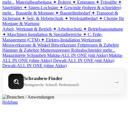
mehr...
Materialbearbeitung
✦ Bohren
✦ Entgraten
✦ Frässtifte
✦
Sägeblätter
✦ Sägen-Lochsäge
✦ Gewinde (bohren & schneiden)
mehr...
Baustelle & Montage
✦ Baustellenbedarf
✦ Transport &
Sicherung
✦ Seil- & Hebetechnik
✦ Werkstattbedarf
✦ Chemie für
Montage & Wartung
Arbeit, Werkstatt & Betrieb
✦ Arbeitsschutz
✦ Betriebsausstattung
✦ Maschinen
Installation & Spezialbereiche
✦ C-Teile-
Management (CTM)
✦ Elektro-Installation
Werkzeuge
Messwerkzeuge & Winkel
Bitwerkzeuge
Fettpressen & Zubehör
Hämmer & Zubehör
Mutternsprenger
Rohrabschneider
mehr...
Magazinierte Schrauben
Makita-ALL IN ONE (mit Akku)
Makita-
ALL IN ONE (ohne Akku)
Dewalt-ALL IN ONE (mit Akku)
Dewalt-ALL IN ONE (ohne Akku)
Schrauben-Finder
→
Normgerecht. Schnell. Professionell.
Holzbau