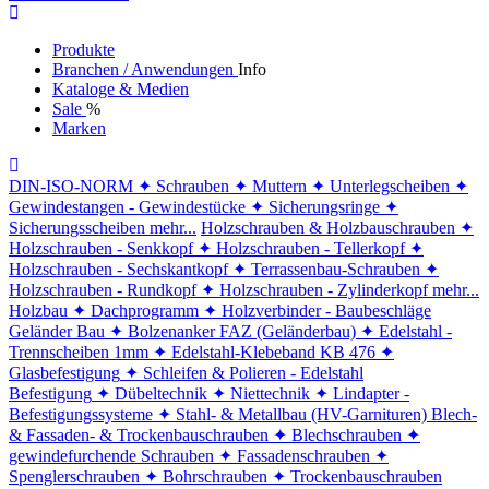
Produkte
Branchen / Anwendungen
Info
Kataloge & Medien
Sale
%
Marken
DIN-ISO-NORM
✦ Schrauben
✦ Muttern
✦ Unterlegscheiben
✦
Gewindestangen - Gewindestücke
✦ Sicherungsringe
✦
Sicherungsscheiben
mehr...
Holzschrauben & Holzbauschrauben
✦
Holzschrauben - Senkkopf
✦ Holzschrauben - Tellerkopf
✦
Holzschrauben - Sechskantkopf
✦ Terrassenbau-Schrauben
✦
Holzschrauben - Rundkopf
✦ Holzschrauben - Zylinderkopf
mehr...
Holzbau
✦ Dachprogramm
✦ Holzverbinder - Baubeschläge
Geländer Bau
✦ Bolzenanker FAZ (Geländerbau)
✦ Edelstahl -
Trennscheiben 1mm
✦ Edelstahl-Klebeband KB 476
✦
Glasbefestigung
✦ Schleifen & Polieren - Edelstahl
Befestigung
✦ Dübeltechnik
✦ Niettechnik
✦ Lindapter -
Befestigungssysteme
✦ Stahl- & Metallbau (HV-Garnituren)
Blech-
& Fassaden- & Trockenbauschrauben
✦ Blechschrauben
✦
gewindefurchende Schrauben
✦ Fassadenschrauben
✦
Spenglerschrauben
✦ Bohrschrauben
✦ Trockenbauschrauben