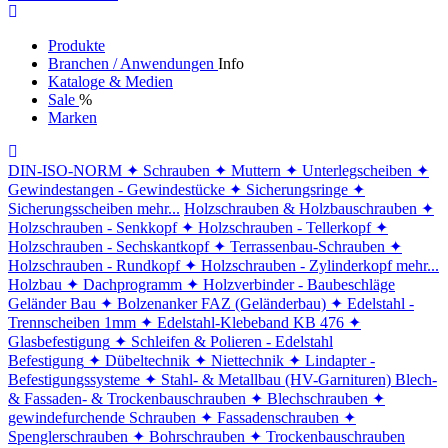
Produkte
Branchen / Anwendungen
Info
Kataloge & Medien
Sale
%
Marken
DIN-ISO-NORM
✦ Schrauben
✦ Muttern
✦ Unterlegscheiben
✦
Gewindestangen - Gewindestücke
✦ Sicherungsringe
✦
Sicherungsscheiben
mehr...
Holzschrauben & Holzbauschrauben
✦
Holzschrauben - Senkkopf
✦ Holzschrauben - Tellerkopf
✦
Holzschrauben - Sechskantkopf
✦ Terrassenbau-Schrauben
✦
Holzschrauben - Rundkopf
✦ Holzschrauben - Zylinderkopf
mehr...
Holzbau
✦ Dachprogramm
✦ Holzverbinder - Baubeschläge
Geländer Bau
✦ Bolzenanker FAZ (Geländerbau)
✦ Edelstahl -
Trennscheiben 1mm
✦ Edelstahl-Klebeband KB 476
✦
Glasbefestigung
✦ Schleifen & Polieren - Edelstahl
Befestigung
✦ Dübeltechnik
✦ Niettechnik
✦ Lindapter -
Befestigungssysteme
✦ Stahl- & Metallbau (HV-Garnituren)
Blech-
& Fassaden- & Trockenbauschrauben
✦ Blechschrauben
✦
gewindefurchende Schrauben
✦ Fassadenschrauben
✦
Spenglerschrauben
✦ Bohrschrauben
✦ Trockenbauschrauben