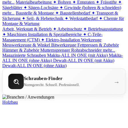
mehr...
Materialbearbeitung
✦ Bohren
✦ Entgraten
✦ Frässtifte
✦
Sägeblätter
✦ Sägen-Lochsäge
✦ Gewinde (bohren & schneiden)
mehr...
Baustelle & Montage
✦ Baustellenbedarf
✦ Transport &
Sicherung
✦ Seil- & Hebetechnik
✦ Werkstattbedarf
✦ Chemie für
Montage & Wartung
Arbeit, Werkstatt & Betrieb
✦ Arbeitsschutz
✦ Betriebsausstattung
✦ Maschinen
Installation & Spezialbereiche
✦ C-Teile-
Management (CTM)
✦ Elektro-Installation
Werkzeuge
Messwerkzeuge & Winkel
Bitwerkzeuge
Fettpressen & Zubehör
Hämmer & Zubehör
Mutternsprenger
Rohrabschneider
mehr...
Magazinierte Schrauben
Makita-ALL IN ONE (mit Akku)
Makita-
ALL IN ONE (ohne Akku)
Dewalt-ALL IN ONE (mit Akku)
Dewalt-ALL IN ONE (ohne Akku)
Schrauben-Finder
→
Normgerecht. Schnell. Professionell.
Holzbau