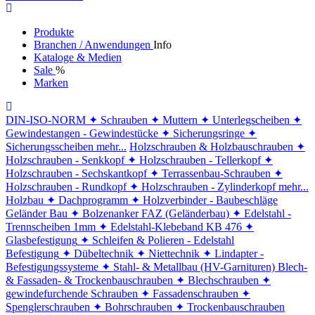
Produkte
Branchen / Anwendungen
Info
Kataloge & Medien
Sale
%
Marken
DIN-ISO-NORM
✦ Schrauben
✦ Muttern
✦ Unterlegscheiben
✦
Gewindestangen - Gewindestücke
✦ Sicherungsringe
✦
Sicherungsscheiben
mehr...
Holzschrauben & Holzbauschrauben
✦
Holzschrauben - Senkkopf
✦ Holzschrauben - Tellerkopf
✦
Holzschrauben - Sechskantkopf
✦ Terrassenbau-Schrauben
✦
Holzschrauben - Rundkopf
✦ Holzschrauben - Zylinderkopf
mehr...
Holzbau
✦ Dachprogramm
✦ Holzverbinder - Baubeschläge
Geländer Bau
✦ Bolzenanker FAZ (Geländerbau)
✦ Edelstahl -
Trennscheiben 1mm
✦ Edelstahl-Klebeband KB 476
✦
Glasbefestigung
✦ Schleifen & Polieren - Edelstahl
Befestigung
✦ Dübeltechnik
✦ Niettechnik
✦ Lindapter -
Befestigungssysteme
✦ Stahl- & Metallbau (HV-Garnituren)
Blech-
& Fassaden- & Trockenbauschrauben
✦ Blechschrauben
✦
gewindefurchende Schrauben
✦ Fassadenschrauben
✦
Spenglerschrauben
✦ Bohrschrauben
✦ Trockenbauschrauben