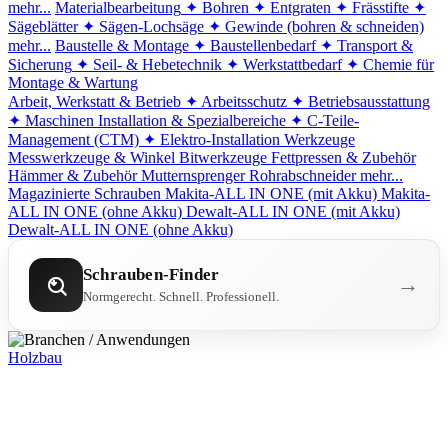
mehr...
Materialbearbeitung
✦ Bohren
✦ Entgraten
✦ Frässtifte
✦
Sägeblätter
✦ Sägen-Lochsäge
✦ Gewinde (bohren & schneiden)
mehr...
Baustelle & Montage
✦ Baustellenbedarf
✦ Transport &
Sicherung
✦ Seil- & Hebetechnik
✦ Werkstattbedarf
✦ Chemie für
Montage & Wartung
Arbeit, Werkstatt & Betrieb
✦ Arbeitsschutz
✦ Betriebsausstattung
✦ Maschinen
Installation & Spezialbereiche
✦ C-Teile-
Management (CTM)
✦ Elektro-Installation
Werkzeuge
Messwerkzeuge & Winkel
Bitwerkzeuge
Fettpressen & Zubehör
Hämmer & Zubehör
Mutternsprenger
Rohrabschneider
mehr...
Magazinierte Schrauben
Makita-ALL IN ONE (mit Akku)
Makita-
ALL IN ONE (ohne Akku)
Dewalt-ALL IN ONE (mit Akku)
Dewalt-ALL IN ONE (ohne Akku)
Schrauben-Finder
→
Normgerecht. Schnell. Professionell.
Holzbau