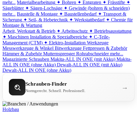
mehr...
Materialbearbeitung
✦ Bohren
✦ Entgraten
✦ Frässtifte
✦
Sägeblätter
✦ Sägen-Lochsäge
✦ Gewinde (bohren & schneiden)
mehr...
Baustelle & Montage
✦ Baustellenbedarf
✦ Transport &
Sicherung
✦ Seil- & Hebetechnik
✦ Werkstattbedarf
✦ Chemie für
Montage & Wartung
Arbeit, Werkstatt & Betrieb
✦ Arbeitsschutz
✦ Betriebsausstattung
✦ Maschinen
Installation & Spezialbereiche
✦ C-Teile-
Management (CTM)
✦ Elektro-Installation
Werkzeuge
Messwerkzeuge & Winkel
Bitwerkzeuge
Fettpressen & Zubehör
Hämmer & Zubehör
Mutternsprenger
Rohrabschneider
mehr...
Magazinierte Schrauben
Makita-ALL IN ONE (mit Akku)
Makita-
ALL IN ONE (ohne Akku)
Dewalt-ALL IN ONE (mit Akku)
Dewalt-ALL IN ONE (ohne Akku)
Schrauben-Finder
→
Normgerecht. Schnell. Professionell.
Holzbau