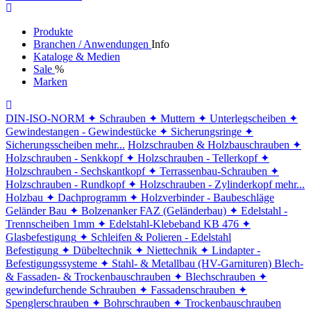
Produkte
Branchen / Anwendungen
Info
Kataloge & Medien
Sale
%
Marken
DIN-ISO-NORM
✦ Schrauben
✦ Muttern
✦ Unterlegscheiben
✦
Gewindestangen - Gewindestücke
✦ Sicherungsringe
✦
Sicherungsscheiben
mehr...
Holzschrauben & Holzbauschrauben
✦
Holzschrauben - Senkkopf
✦ Holzschrauben - Tellerkopf
✦
Holzschrauben - Sechskantkopf
✦ Terrassenbau-Schrauben
✦
Holzschrauben - Rundkopf
✦ Holzschrauben - Zylinderkopf
mehr...
Holzbau
✦ Dachprogramm
✦ Holzverbinder - Baubeschläge
Geländer Bau
✦ Bolzenanker FAZ (Geländerbau)
✦ Edelstahl -
Trennscheiben 1mm
✦ Edelstahl-Klebeband KB 476
✦
Glasbefestigung
✦ Schleifen & Polieren - Edelstahl
Befestigung
✦ Dübeltechnik
✦ Niettechnik
✦ Lindapter -
Befestigungssysteme
✦ Stahl- & Metallbau (HV-Garnituren)
Blech-
& Fassaden- & Trockenbauschrauben
✦ Blechschrauben
✦
gewindefurchende Schrauben
✦ Fassadenschrauben
✦
Spenglerschrauben
✦ Bohrschrauben
✦ Trockenbauschrauben