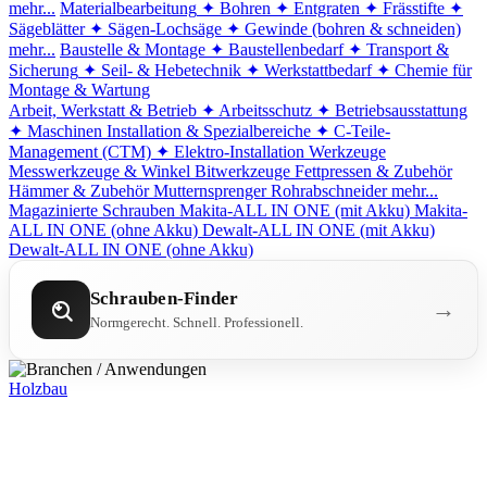
mehr...
Materialbearbeitung
✦ Bohren
✦ Entgraten
✦ Frässtifte
✦
Sägeblätter
✦ Sägen-Lochsäge
✦ Gewinde (bohren & schneiden)
mehr...
Baustelle & Montage
✦ Baustellenbedarf
✦ Transport &
Sicherung
✦ Seil- & Hebetechnik
✦ Werkstattbedarf
✦ Chemie für
Montage & Wartung
Arbeit, Werkstatt & Betrieb
✦ Arbeitsschutz
✦ Betriebsausstattung
✦ Maschinen
Installation & Spezialbereiche
✦ C-Teile-
Management (CTM)
✦ Elektro-Installation
Werkzeuge
Messwerkzeuge & Winkel
Bitwerkzeuge
Fettpressen & Zubehör
Hämmer & Zubehör
Mutternsprenger
Rohrabschneider
mehr...
Magazinierte Schrauben
Makita-ALL IN ONE (mit Akku)
Makita-
ALL IN ONE (ohne Akku)
Dewalt-ALL IN ONE (mit Akku)
Dewalt-ALL IN ONE (ohne Akku)
Schrauben-Finder
→
Normgerecht. Schnell. Professionell.
Holzbau