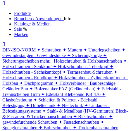
Produkte
Branchen / Anwendungen
Info
Kataloge & Medien
Sale
%
Marken
DIN-ISO-NORM
✦ Schrauben
✦ Muttern
✦ Unterlegscheiben
✦
Gewindestangen - Gewindestücke
✦ Sicherungsringe
✦
Sicherungsscheiben
mehr...
Holzschrauben & Holzbauschrauben
✦
Holzschrauben - Senkkopf
✦ Holzschrauben - Tellerkopf
✦
Holzschrauben - Sechskantkopf
✦ Terrassenbau-Schrauben
✦
Holzschrauben - Rundkopf
✦ Holzschrauben - Zylinderkopf
mehr...
Holzbau
✦ Dachprogramm
✦ Holzverbinder - Baubeschläge
Geländer Bau
✦ Bolzenanker FAZ (Geländerbau)
✦ Edelstahl -
Trennscheiben 1mm
✦ Edelstahl-Klebeband KB 476
✦
Glasbefestigung
✦ Schleifen & Polieren - Edelstahl
Befestigung
✦ Dübeltechnik
✦ Niettechnik
✦ Lindapter -
Befestigungssysteme
✦ Stahl- & Metallbau (HV-Garnituren)
Blech-
& Fassaden- & Trockenbauschrauben
✦ Blechschrauben
✦
gewindefurchende Schrauben
✦ Fassadenschrauben
✦
Spenglerschrauben
✦ Bohrschrauben
✦ Trockenbauschrauben