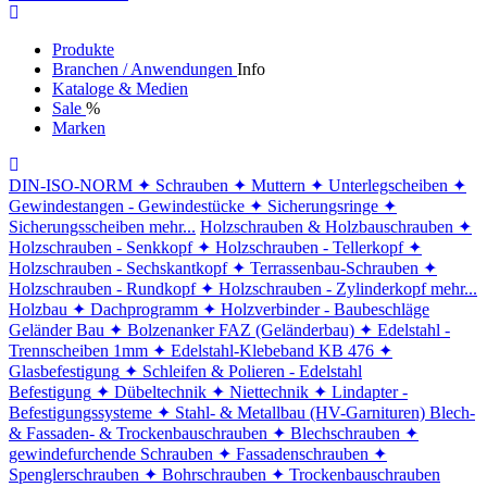
Produkte
Branchen / Anwendungen
Info
Kataloge & Medien
Sale
%
Marken
DIN-ISO-NORM
✦ Schrauben
✦ Muttern
✦ Unterlegscheiben
✦
Gewindestangen - Gewindestücke
✦ Sicherungsringe
✦
Sicherungsscheiben
mehr...
Holzschrauben & Holzbauschrauben
✦
Holzschrauben - Senkkopf
✦ Holzschrauben - Tellerkopf
✦
Holzschrauben - Sechskantkopf
✦ Terrassenbau-Schrauben
✦
Holzschrauben - Rundkopf
✦ Holzschrauben - Zylinderkopf
mehr...
Holzbau
✦ Dachprogramm
✦ Holzverbinder - Baubeschläge
Geländer Bau
✦ Bolzenanker FAZ (Geländerbau)
✦ Edelstahl -
Trennscheiben 1mm
✦ Edelstahl-Klebeband KB 476
✦
Glasbefestigung
✦ Schleifen & Polieren - Edelstahl
Befestigung
✦ Dübeltechnik
✦ Niettechnik
✦ Lindapter -
Befestigungssysteme
✦ Stahl- & Metallbau (HV-Garnituren)
Blech-
& Fassaden- & Trockenbauschrauben
✦ Blechschrauben
✦
gewindefurchende Schrauben
✦ Fassadenschrauben
✦
Spenglerschrauben
✦ Bohrschrauben
✦ Trockenbauschrauben