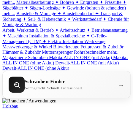
mehr...
Materialbearbeitung
✦ Bohren
✦ Entgraten
✦ Frässtifte
✦
Sägeblätter
✦ Sägen-Lochsäge
✦ Gewinde (bohren & schneiden)
mehr...
Baustelle & Montage
✦ Baustellenbedarf
✦ Transport &
Sicherung
✦ Seil- & Hebetechnik
✦ Werkstattbedarf
✦ Chemie für
Montage & Wartung
Arbeit, Werkstatt & Betrieb
✦ Arbeitsschutz
✦ Betriebsausstattung
✦ Maschinen
Installation & Spezialbereiche
✦ C-Teile-
Management (CTM)
✦ Elektro-Installation
Werkzeuge
Messwerkzeuge & Winkel
Bitwerkzeuge
Fettpressen & Zubehör
Hämmer & Zubehör
Mutternsprenger
Rohrabschneider
mehr...
Magazinierte Schrauben
Makita-ALL IN ONE (mit Akku)
Makita-
ALL IN ONE (ohne Akku)
Dewalt-ALL IN ONE (mit Akku)
Dewalt-ALL IN ONE (ohne Akku)
Schrauben-Finder
→
Normgerecht. Schnell. Professionell.
Holzbau