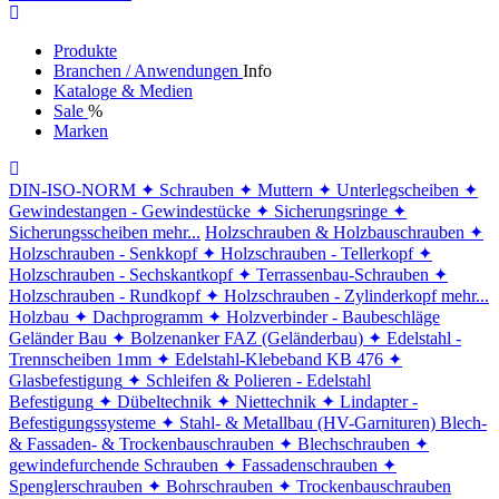
Produkte
Branchen / Anwendungen
Info
Kataloge & Medien
Sale
%
Marken
DIN-ISO-NORM
✦ Schrauben
✦ Muttern
✦ Unterlegscheiben
✦
Gewindestangen - Gewindestücke
✦ Sicherungsringe
✦
Sicherungsscheiben
mehr...
Holzschrauben & Holzbauschrauben
✦
Holzschrauben - Senkkopf
✦ Holzschrauben - Tellerkopf
✦
Holzschrauben - Sechskantkopf
✦ Terrassenbau-Schrauben
✦
Holzschrauben - Rundkopf
✦ Holzschrauben - Zylinderkopf
mehr...
Holzbau
✦ Dachprogramm
✦ Holzverbinder - Baubeschläge
Geländer Bau
✦ Bolzenanker FAZ (Geländerbau)
✦ Edelstahl -
Trennscheiben 1mm
✦ Edelstahl-Klebeband KB 476
✦
Glasbefestigung
✦ Schleifen & Polieren - Edelstahl
Befestigung
✦ Dübeltechnik
✦ Niettechnik
✦ Lindapter -
Befestigungssysteme
✦ Stahl- & Metallbau (HV-Garnituren)
Blech-
& Fassaden- & Trockenbauschrauben
✦ Blechschrauben
✦
gewindefurchende Schrauben
✦ Fassadenschrauben
✦
Spenglerschrauben
✦ Bohrschrauben
✦ Trockenbauschrauben