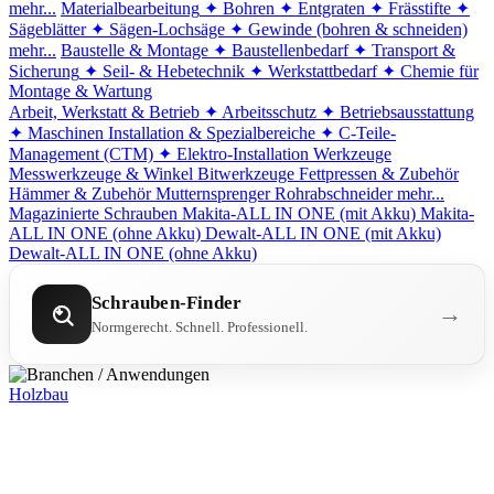
mehr...
Materialbearbeitung
✦ Bohren
✦ Entgraten
✦ Frässtifte
✦
Sägeblätter
✦ Sägen-Lochsäge
✦ Gewinde (bohren & schneiden)
mehr...
Baustelle & Montage
✦ Baustellenbedarf
✦ Transport &
Sicherung
✦ Seil- & Hebetechnik
✦ Werkstattbedarf
✦ Chemie für
Montage & Wartung
Arbeit, Werkstatt & Betrieb
✦ Arbeitsschutz
✦ Betriebsausstattung
✦ Maschinen
Installation & Spezialbereiche
✦ C-Teile-
Management (CTM)
✦ Elektro-Installation
Werkzeuge
Messwerkzeuge & Winkel
Bitwerkzeuge
Fettpressen & Zubehör
Hämmer & Zubehör
Mutternsprenger
Rohrabschneider
mehr...
Magazinierte Schrauben
Makita-ALL IN ONE (mit Akku)
Makita-
ALL IN ONE (ohne Akku)
Dewalt-ALL IN ONE (mit Akku)
Dewalt-ALL IN ONE (ohne Akku)
Schrauben-Finder
→
Normgerecht. Schnell. Professionell.
Holzbau