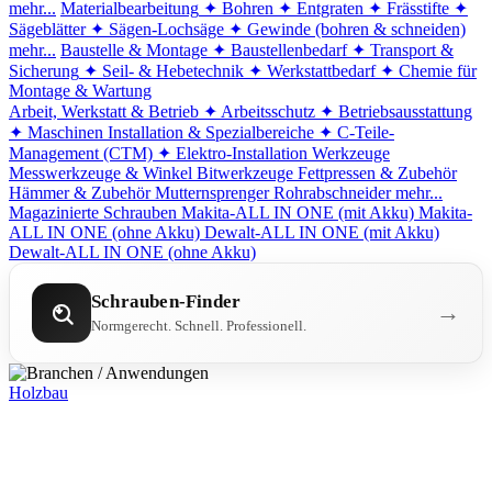
mehr...
Materialbearbeitung
✦ Bohren
✦ Entgraten
✦ Frässtifte
✦
Sägeblätter
✦ Sägen-Lochsäge
✦ Gewinde (bohren & schneiden)
mehr...
Baustelle & Montage
✦ Baustellenbedarf
✦ Transport &
Sicherung
✦ Seil- & Hebetechnik
✦ Werkstattbedarf
✦ Chemie für
Montage & Wartung
Arbeit, Werkstatt & Betrieb
✦ Arbeitsschutz
✦ Betriebsausstattung
✦ Maschinen
Installation & Spezialbereiche
✦ C-Teile-
Management (CTM)
✦ Elektro-Installation
Werkzeuge
Messwerkzeuge & Winkel
Bitwerkzeuge
Fettpressen & Zubehör
Hämmer & Zubehör
Mutternsprenger
Rohrabschneider
mehr...
Magazinierte Schrauben
Makita-ALL IN ONE (mit Akku)
Makita-
ALL IN ONE (ohne Akku)
Dewalt-ALL IN ONE (mit Akku)
Dewalt-ALL IN ONE (ohne Akku)
Schrauben-Finder
→
Normgerecht. Schnell. Professionell.
Holzbau