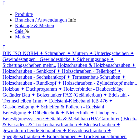
Produkte
Branchen / Anwendungen
Info
Kataloge & Medien
Sale
%
Marken
DIN-ISO-NORM
✦ Schrauben
✦ Muttern
✦ Unterlegscheiben
✦
Gewindestangen - Gewindestücke
✦ Sicherungsringe
✦
Sicherungsscheiben
mehr...
Holzschrauben & Holzbauschrauben
✦
Holzschrauben - Senkkopf
✦ Holzschrauben - Tellerkopf
✦
Holzschrauben - Sechskantkopf
✦ Terrassenbau-Schrauben
✦
Holzschrauben - Rundkopf
✦ Holzschrauben - Zylinderkopf
mehr...
Holzbau
✦ Dachprogramm
✦ Holzverbinder - Baubeschläge
Geländer Bau
✦ Bolzenanker FAZ (Geländerbau)
✦ Edelstahl -
Trennscheiben 1mm
✦ Edelstahl-Klebeband KB 476
✦
Glasbefestigung
✦ Schleifen & Polieren - Edelstahl
Befestigung
✦ Dübeltechnik
✦ Niettechnik
✦ Lindapter -
Befestigungssysteme
✦ Stahl- & Metallbau (HV-Garnituren)
Blech-
& Fassaden- & Trockenbauschrauben
✦ Blechschrauben
✦
gewindefurchende Schrauben
✦ Fassadenschrauben
✦
Spenglerschrauben
✦ Bohrschrauben
✦ Trockenbauschrauben