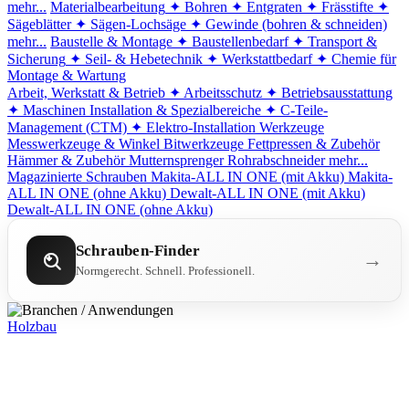
mehr...
Materialbearbeitung
✦ Bohren
✦ Entgraten
✦ Frässtifte
✦
Sägeblätter
✦ Sägen-Lochsäge
✦ Gewinde (bohren & schneiden)
mehr...
Baustelle & Montage
✦ Baustellenbedarf
✦ Transport &
Sicherung
✦ Seil- & Hebetechnik
✦ Werkstattbedarf
✦ Chemie für
Montage & Wartung
Arbeit, Werkstatt & Betrieb
✦ Arbeitsschutz
✦ Betriebsausstattung
✦ Maschinen
Installation & Spezialbereiche
✦ C-Teile-
Management (CTM)
✦ Elektro-Installation
Werkzeuge
Messwerkzeuge & Winkel
Bitwerkzeuge
Fettpressen & Zubehör
Hämmer & Zubehör
Mutternsprenger
Rohrabschneider
mehr...
Magazinierte Schrauben
Makita-ALL IN ONE (mit Akku)
Makita-
ALL IN ONE (ohne Akku)
Dewalt-ALL IN ONE (mit Akku)
Dewalt-ALL IN ONE (ohne Akku)
Schrauben-Finder
→
Normgerecht. Schnell. Professionell.
Holzbau