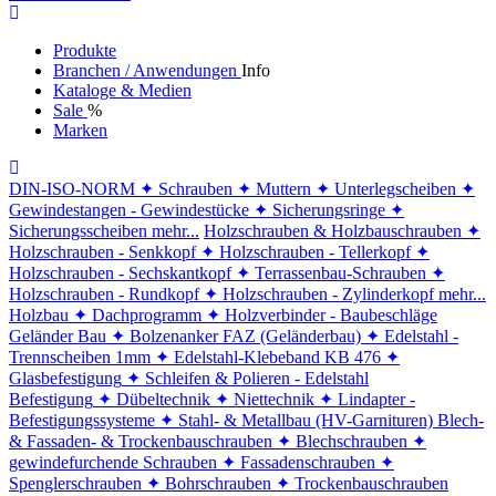
Produkte
Branchen / Anwendungen
Info
Kataloge & Medien
Sale
%
Marken
DIN-ISO-NORM
✦ Schrauben
✦ Muttern
✦ Unterlegscheiben
✦
Gewindestangen - Gewindestücke
✦ Sicherungsringe
✦
Sicherungsscheiben
mehr...
Holzschrauben & Holzbauschrauben
✦
Holzschrauben - Senkkopf
✦ Holzschrauben - Tellerkopf
✦
Holzschrauben - Sechskantkopf
✦ Terrassenbau-Schrauben
✦
Holzschrauben - Rundkopf
✦ Holzschrauben - Zylinderkopf
mehr...
Holzbau
✦ Dachprogramm
✦ Holzverbinder - Baubeschläge
Geländer Bau
✦ Bolzenanker FAZ (Geländerbau)
✦ Edelstahl -
Trennscheiben 1mm
✦ Edelstahl-Klebeband KB 476
✦
Glasbefestigung
✦ Schleifen & Polieren - Edelstahl
Befestigung
✦ Dübeltechnik
✦ Niettechnik
✦ Lindapter -
Befestigungssysteme
✦ Stahl- & Metallbau (HV-Garnituren)
Blech-
& Fassaden- & Trockenbauschrauben
✦ Blechschrauben
✦
gewindefurchende Schrauben
✦ Fassadenschrauben
✦
Spenglerschrauben
✦ Bohrschrauben
✦ Trockenbauschrauben