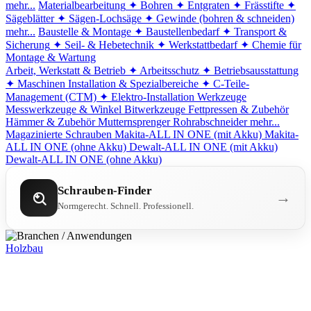
mehr...
Materialbearbeitung
✦ Bohren
✦ Entgraten
✦ Frässtifte
✦
Sägeblätter
✦ Sägen-Lochsäge
✦ Gewinde (bohren & schneiden)
mehr...
Baustelle & Montage
✦ Baustellenbedarf
✦ Transport &
Sicherung
✦ Seil- & Hebetechnik
✦ Werkstattbedarf
✦ Chemie für
Montage & Wartung
Arbeit, Werkstatt & Betrieb
✦ Arbeitsschutz
✦ Betriebsausstattung
✦ Maschinen
Installation & Spezialbereiche
✦ C-Teile-
Management (CTM)
✦ Elektro-Installation
Werkzeuge
Messwerkzeuge & Winkel
Bitwerkzeuge
Fettpressen & Zubehör
Hämmer & Zubehör
Mutternsprenger
Rohrabschneider
mehr...
Magazinierte Schrauben
Makita-ALL IN ONE (mit Akku)
Makita-
ALL IN ONE (ohne Akku)
Dewalt-ALL IN ONE (mit Akku)
Dewalt-ALL IN ONE (ohne Akku)
Schrauben-Finder
→
Normgerecht. Schnell. Professionell.
Holzbau