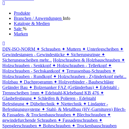
Produkte
Branchen / Anwendungen
Info
Kataloge & Medien
Sale
%
Marken
DIN-ISO-NORM
✦ Schrauben
✦ Muttern
✦ Unterlegscheiben
✦
Gewindestangen - Gewindestücke
✦ Sicherungsringe
✦
Sicherungsscheiben
mehr...
Holzschrauben & Holzbauschrauben
✦
Holzschrauben - Senkkopf
✦ Holzschrauben - Tellerkopf
✦
Holzschrauben - Sechskantkopf
✦ Terrassenbau-Schrauben
✦
Holzschrauben - Rundkopf
✦ Holzschrauben - Zylinderkopf
mehr...
Holzbau
✦ Dachprogramm
✦ Holzverbinder - Baubeschläge
Geländer Bau
✦ Bolzenanker FAZ (Geländerbau)
✦ Edelstahl -
Trennscheiben 1mm
✦ Edelstahl-Klebeband KB 476
✦
Glasbefestigung
✦ Schleifen & Polieren - Edelstahl
Befestigung
✦ Dübeltechnik
✦ Niettechnik
✦ Lindapter -
Befestigungssysteme
✦ Stahl- & Metallbau (HV-Garnituren)
Blech-
& Fassaden- & Trockenbauschrauben
✦ Blechschrauben
✦
gewindefurchende Schrauben
✦ Fassadenschrauben
✦
Spenglerschrauben
✦ Bohrschrauben
✦ Trockenbauschrauben