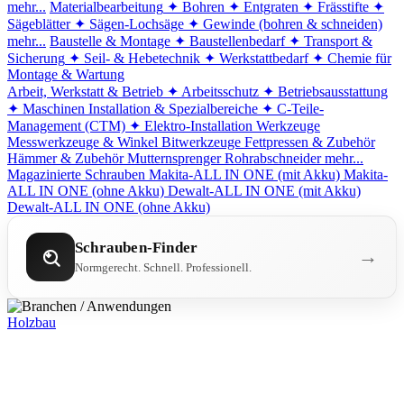
mehr...
Materialbearbeitung
✦ Bohren
✦ Entgraten
✦ Frässtifte
✦
Sägeblätter
✦ Sägen-Lochsäge
✦ Gewinde (bohren & schneiden)
mehr...
Baustelle & Montage
✦ Baustellenbedarf
✦ Transport &
Sicherung
✦ Seil- & Hebetechnik
✦ Werkstattbedarf
✦ Chemie für
Montage & Wartung
Arbeit, Werkstatt & Betrieb
✦ Arbeitsschutz
✦ Betriebsausstattung
✦ Maschinen
Installation & Spezialbereiche
✦ C-Teile-
Management (CTM)
✦ Elektro-Installation
Werkzeuge
Messwerkzeuge & Winkel
Bitwerkzeuge
Fettpressen & Zubehör
Hämmer & Zubehör
Mutternsprenger
Rohrabschneider
mehr...
Magazinierte Schrauben
Makita-ALL IN ONE (mit Akku)
Makita-
ALL IN ONE (ohne Akku)
Dewalt-ALL IN ONE (mit Akku)
Dewalt-ALL IN ONE (ohne Akku)
Schrauben-Finder
→
Normgerecht. Schnell. Professionell.
Holzbau