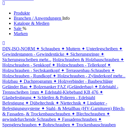
Produkte
Branchen / Anwendungen
Info
Kataloge & Medien
Sale
%
Marken
DIN-ISO-NORM
✦ Schrauben
✦ Muttern
✦ Unterlegscheiben
✦
Gewindestangen - Gewindestücke
✦ Sicherungsringe
✦
Sicherungsscheiben
mehr...
Holzschrauben & Holzbauschrauben
✦
Holzschrauben - Senkkopf
✦ Holzschrauben - Tellerkopf
✦
Holzschrauben - Sechskantkopf
✦ Terrassenbau-Schrauben
✦
Holzschrauben - Rundkopf
✦ Holzschrauben - Zylinderkopf
mehr...
Holzbau
✦ Dachprogramm
✦ Holzverbinder - Baubeschläge
Geländer Bau
✦ Bolzenanker FAZ (Geländerbau)
✦ Edelstahl -
Trennscheiben 1mm
✦ Edelstahl-Klebeband KB 476
✦
Glasbefestigung
✦ Schleifen & Polieren - Edelstahl
Befestigung
✦ Dübeltechnik
✦ Niettechnik
✦ Lindapter -
Befestigungssysteme
✦ Stahl- & Metallbau (HV-Garnituren)
Blech-
& Fassaden- & Trockenbauschrauben
✦ Blechschrauben
✦
gewindefurchende Schrauben
✦ Fassadenschrauben
✦
Spenglerschrauben
✦ Bohrschrauben
✦ Trockenbauschrauben