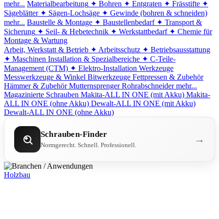
mehr...
Materialbearbeitung
✦ Bohren
✦ Entgraten
✦ Frässtifte
✦
Sägeblätter
✦ Sägen-Lochsäge
✦ Gewinde (bohren & schneiden)
mehr...
Baustelle & Montage
✦ Baustellenbedarf
✦ Transport &
Sicherung
✦ Seil- & Hebetechnik
✦ Werkstattbedarf
✦ Chemie für
Montage & Wartung
Arbeit, Werkstatt & Betrieb
✦ Arbeitsschutz
✦ Betriebsausstattung
✦ Maschinen
Installation & Spezialbereiche
✦ C-Teile-
Management (CTM)
✦ Elektro-Installation
Werkzeuge
Messwerkzeuge & Winkel
Bitwerkzeuge
Fettpressen & Zubehör
Hämmer & Zubehör
Mutternsprenger
Rohrabschneider
mehr...
Magazinierte Schrauben
Makita-ALL IN ONE (mit Akku)
Makita-
ALL IN ONE (ohne Akku)
Dewalt-ALL IN ONE (mit Akku)
Dewalt-ALL IN ONE (ohne Akku)
Schrauben-Finder
→
Normgerecht. Schnell. Professionell.
Holzbau