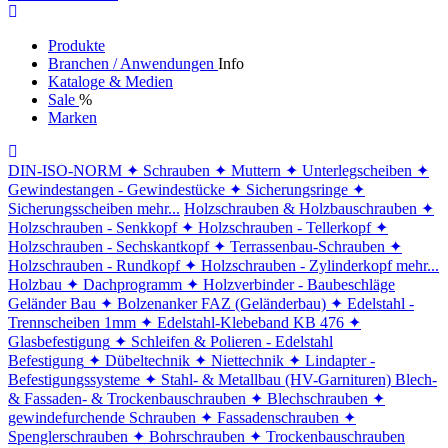
Produkte
Branchen / Anwendungen
Info
Kataloge & Medien
Sale
%
Marken
DIN-ISO-NORM
✦ Schrauben
✦ Muttern
✦ Unterlegscheiben
✦
Gewindestangen - Gewindestücke
✦ Sicherungsringe
✦
Sicherungsscheiben
mehr...
Holzschrauben & Holzbauschrauben
✦
Holzschrauben - Senkkopf
✦ Holzschrauben - Tellerkopf
✦
Holzschrauben - Sechskantkopf
✦ Terrassenbau-Schrauben
✦
Holzschrauben - Rundkopf
✦ Holzschrauben - Zylinderkopf
mehr...
Holzbau
✦ Dachprogramm
✦ Holzverbinder - Baubeschläge
Geländer Bau
✦ Bolzenanker FAZ (Geländerbau)
✦ Edelstahl -
Trennscheiben 1mm
✦ Edelstahl-Klebeband KB 476
✦
Glasbefestigung
✦ Schleifen & Polieren - Edelstahl
Befestigung
✦ Dübeltechnik
✦ Niettechnik
✦ Lindapter -
Befestigungssysteme
✦ Stahl- & Metallbau (HV-Garnituren)
Blech-
& Fassaden- & Trockenbauschrauben
✦ Blechschrauben
✦
gewindefurchende Schrauben
✦ Fassadenschrauben
✦
Spenglerschrauben
✦ Bohrschrauben
✦ Trockenbauschrauben