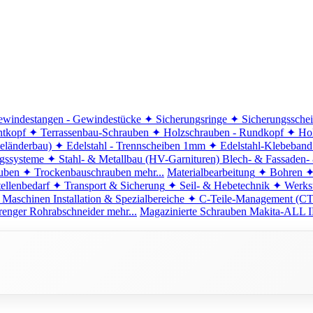
windestangen - Gewindestücke
✦ Sicherungsringe
✦ Sicherungssche
ntkopf
✦ Terrassenbau-Schrauben
✦ Holzschrauben - Rundkopf
✦ Hol
eländerbau)
✦ Edelstahl - Trennscheiben 1mm
✦ Edelstahl-Klebeban
ngssysteme
✦ Stahl- & Metallbau (HV-Garnituren)
Blech- & Fassaden-
uben
✦ Trockenbauschrauben
mehr...
Materialbearbeitung
✦ Bohren
✦
ellenbedarf
✦ Transport & Sicherung
✦ Seil- & Hebetechnik
✦ Werkst
 Maschinen
Installation & Spezialbereiche
✦ C-Teile-Management (C
renger
Rohrabschneider
mehr...
Magazinierte Schrauben
Makita-ALL I