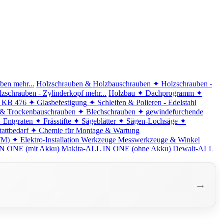
iben
mehr...
Holzschrauben & Holzbauschrauben
✦ Holzschrauben -
zschrauben - Zylinderkopf
mehr...
Holzbau
✦ Dachprogramm
✦
d KB 476
✦ Glasbefestigung
✦ Schleifen & Polieren - Edelstahl
 & Trockenbauschrauben
✦ Blechschrauben
✦ gewindefurchende
 Entgraten
✦ Frässtifte
✦ Sägeblätter
✦ Sägen-Lochsäge
✦
attbedarf
✦ Chemie für Montage & Wartung
TM)
✦ Elektro-Installation
Werkzeuge
Messwerkzeuge & Winkel
N ONE (mit Akku)
Makita-ALL IN ONE (ohne Akku)
Dewalt-ALL
→