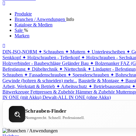
Produkte
Branchen / Anwendungen
Info
Kataloge & Medien
Sale
%
Marken
DIN-ISO-NORM
✦ Schrauben
✦ Muttern
✦ Unterlegscheiben
✦ Ge
Senkkopf
✦ Holzschrauben - Tellerkopf
✦ Holzschrauben - Sechska
Holzverbinder - Baubeschläge
Geländer Bau
✦ Bolzenanker FAZ (G
Befestigung
✦ Dübeltechnik
✦ Niettechnik
✦ Lindapter - Befestigu
Schrauben
✦ Fassadenschrauben
✦ Spenglerschrauben
✦ Bohrschra
Gewinde (bohren & schneiden)
mehr...
Baustelle & Montage
✦ Baust
Arbeit, Werkstatt & Betrieb
✦ Arbeitsschutz
✦ Betriebsausstattung
✦
Bitwerkzeuge
Fettpressen & Zubehör
Hämmer & Zubehör
Mutternsp
IN ONE (mit Akku)
Dewalt-ALL IN ONE (ohne Akku)
Schrauben-Finder
Normgerecht. Schnell. Professionell.