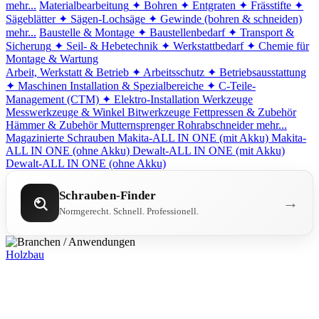
mehr...
Materialbearbeitung
✦ Bohren
✦ Entgraten
✦ Frässtifte
✦
Sägeblätter
✦ Sägen-Lochsäge
✦ Gewinde (bohren & schneiden)
mehr...
Baustelle & Montage
✦ Baustellenbedarf
✦ Transport &
Sicherung
✦ Seil- & Hebetechnik
✦ Werkstattbedarf
✦ Chemie für
Montage & Wartung
Arbeit, Werkstatt & Betrieb
✦ Arbeitsschutz
✦ Betriebsausstattung
✦ Maschinen
Installation & Spezialbereiche
✦ C-Teile-
Management (CTM)
✦ Elektro-Installation
Werkzeuge
Messwerkzeuge & Winkel
Bitwerkzeuge
Fettpressen & Zubehör
Hämmer & Zubehör
Mutternsprenger
Rohrabschneider
mehr...
Magazinierte Schrauben
Makita-ALL IN ONE (mit Akku)
Makita-
ALL IN ONE (ohne Akku)
Dewalt-ALL IN ONE (mit Akku)
Dewalt-ALL IN ONE (ohne Akku)
Schrauben-Finder
→
Normgerecht. Schnell. Professionell.
Holzbau