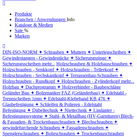
Produkte
Branchen / Anwendungen
Info
Kataloge & Medien
Sale
%
Marken
DIN-ISO-NORM
✦ Schrauben
✦ Muttern
✦ Unterlegscheiben
✦
Gewindestangen - Gewindestücke
✦ Sicherungsringe
✦
Sicherungsscheiben
mehr...
Holzschrauben & Holzbauschrauben
✦
Holzschrauben - Senkkopf
✦ Holzschrauben - Tellerkopf
✦
Holzschrauben - Sechskantkopf
✦ Terrassenbau-Schrauben
✦
Holzschrauben - Rundkopf
✦ Holzschrauben - Zylinderkopf
mehr...
Holzbau
✦ Dachprogramm
✦ Holzverbinder - Baubeschläge
Geländer Bau
✦ Bolzenanker FAZ (Geländerbau)
✦ Edelstahl -
Trennscheiben 1mm
✦ Edelstahl-Klebeband KB 476
✦
Glasbefestigung
✦ Schleifen & Polieren - Edelstahl
Befestigung
✦ Dübeltechnik
✦ Niettechnik
✦ Lindapter -
Befestigungssysteme
✦ Stahl- & Metallbau (HV-Garnituren)
Blech-
& Fassaden- & Trockenbauschrauben
✦ Blechschrauben
✦
gewindefurchende Schrauben
✦ Fassadenschrauben
✦
Spenglerschrauben
✦ Bohrschrauben
✦ Trockenbauschrauben