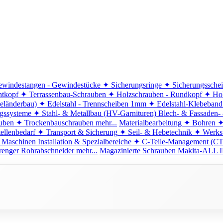
windestangen - Gewindestücke
✦ Sicherungsringe
✦ Sicherungssche
ntkopf
✦ Terrassenbau-Schrauben
✦ Holzschrauben - Rundkopf
✦ Hol
eländerbau)
✦ Edelstahl - Trennscheiben 1mm
✦ Edelstahl-Klebeban
ngssysteme
✦ Stahl- & Metallbau (HV-Garnituren)
Blech- & Fassaden-
uben
✦ Trockenbauschrauben
mehr...
Materialbearbeitung
✦ Bohren
✦
ellenbedarf
✦ Transport & Sicherung
✦ Seil- & Hebetechnik
✦ Werkst
 Maschinen
Installation & Spezialbereiche
✦ C-Teile-Management (C
renger
Rohrabschneider
mehr...
Magazinierte Schrauben
Makita-ALL I