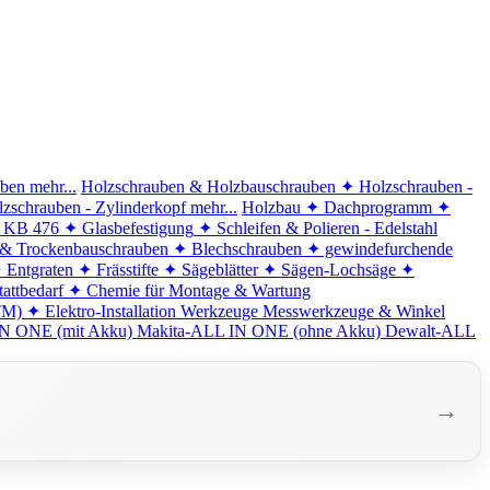
iben
mehr...
Holzschrauben & Holzbauschrauben
✦ Holzschrauben -
zschrauben - Zylinderkopf
mehr...
Holzbau
✦ Dachprogramm
✦
d KB 476
✦ Glasbefestigung
✦ Schleifen & Polieren - Edelstahl
 & Trockenbauschrauben
✦ Blechschrauben
✦ gewindefurchende
 Entgraten
✦ Frässtifte
✦ Sägeblätter
✦ Sägen-Lochsäge
✦
attbedarf
✦ Chemie für Montage & Wartung
TM)
✦ Elektro-Installation
Werkzeuge
Messwerkzeuge & Winkel
N ONE (mit Akku)
Makita-ALL IN ONE (ohne Akku)
Dewalt-ALL
→