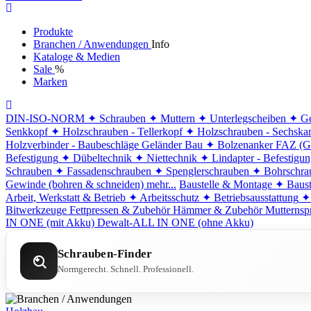
Produkte
Branchen / Anwendungen
Info
Kataloge & Medien
Sale
%
Marken
DIN-ISO-NORM
✦ Schrauben
✦ Muttern
✦ Unterlegscheiben
✦ Ge
Senkkopf
✦ Holzschrauben - Tellerkopf
✦ Holzschrauben - Sechska
Holzverbinder - Baubeschläge
Geländer Bau
✦ Bolzenanker FAZ (G
Befestigung
✦ Dübeltechnik
✦ Niettechnik
✦ Lindapter - Befestigu
Schrauben
✦ Fassadenschrauben
✦ Spenglerschrauben
✦ Bohrschra
Gewinde (bohren & schneiden)
mehr...
Baustelle & Montage
✦ Baust
Arbeit, Werkstatt & Betrieb
✦ Arbeitsschutz
✦ Betriebsausstattung
✦
Bitwerkzeuge
Fettpressen & Zubehör
Hämmer & Zubehör
Mutternsp
IN ONE (mit Akku)
Dewalt-ALL IN ONE (ohne Akku)
Schrauben-Finder
Normgerecht. Schnell. Professionell.