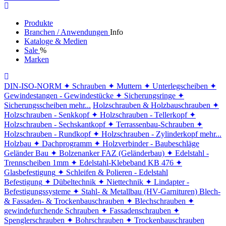
Produkte
Branchen / Anwendungen
Info
Kataloge & Medien
Sale
%
Marken
DIN-ISO-NORM
✦ Schrauben
✦ Muttern
✦ Unterlegscheiben
✦
Gewindestangen - Gewindestücke
✦ Sicherungsringe
✦
Sicherungsscheiben
mehr...
Holzschrauben & Holzbauschrauben
✦
Holzschrauben - Senkkopf
✦ Holzschrauben - Tellerkopf
✦
Holzschrauben - Sechskantkopf
✦ Terrassenbau-Schrauben
✦
Holzschrauben - Rundkopf
✦ Holzschrauben - Zylinderkopf
mehr...
Holzbau
✦ Dachprogramm
✦ Holzverbinder - Baubeschläge
Geländer Bau
✦ Bolzenanker FAZ (Geländerbau)
✦ Edelstahl -
Trennscheiben 1mm
✦ Edelstahl-Klebeband KB 476
✦
Glasbefestigung
✦ Schleifen & Polieren - Edelstahl
Befestigung
✦ Dübeltechnik
✦ Niettechnik
✦ Lindapter -
Befestigungssysteme
✦ Stahl- & Metallbau (HV-Garnituren)
Blech-
& Fassaden- & Trockenbauschrauben
✦ Blechschrauben
✦
gewindefurchende Schrauben
✦ Fassadenschrauben
✦
Spenglerschrauben
✦ Bohrschrauben
✦ Trockenbauschrauben