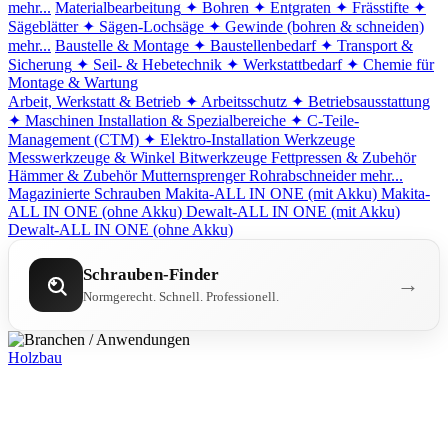
mehr...
Materialbearbeitung
✦ Bohren
✦ Entgraten
✦ Frässtifte
✦
Sägeblätter
✦ Sägen-Lochsäge
✦ Gewinde (bohren & schneiden)
mehr...
Baustelle & Montage
✦ Baustellenbedarf
✦ Transport &
Sicherung
✦ Seil- & Hebetechnik
✦ Werkstattbedarf
✦ Chemie für
Montage & Wartung
Arbeit, Werkstatt & Betrieb
✦ Arbeitsschutz
✦ Betriebsausstattung
✦ Maschinen
Installation & Spezialbereiche
✦ C-Teile-
Management (CTM)
✦ Elektro-Installation
Werkzeuge
Messwerkzeuge & Winkel
Bitwerkzeuge
Fettpressen & Zubehör
Hämmer & Zubehör
Mutternsprenger
Rohrabschneider
mehr...
Magazinierte Schrauben
Makita-ALL IN ONE (mit Akku)
Makita-
ALL IN ONE (ohne Akku)
Dewalt-ALL IN ONE (mit Akku)
Dewalt-ALL IN ONE (ohne Akku)
Schrauben-Finder
→
Normgerecht. Schnell. Professionell.
Holzbau