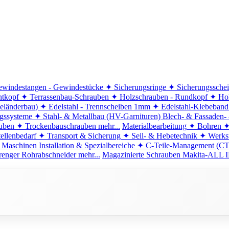
windestangen - Gewindestücke
✦ Sicherungsringe
✦ Sicherungssche
ntkopf
✦ Terrassenbau-Schrauben
✦ Holzschrauben - Rundkopf
✦ Hol
eländerbau)
✦ Edelstahl - Trennscheiben 1mm
✦ Edelstahl-Klebeban
ngssysteme
✦ Stahl- & Metallbau (HV-Garnituren)
Blech- & Fassaden-
uben
✦ Trockenbauschrauben
mehr...
Materialbearbeitung
✦ Bohren
✦
ellenbedarf
✦ Transport & Sicherung
✦ Seil- & Hebetechnik
✦ Werkst
 Maschinen
Installation & Spezialbereiche
✦ C-Teile-Management (C
renger
Rohrabschneider
mehr...
Magazinierte Schrauben
Makita-ALL I