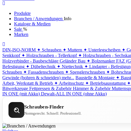
Produkte
Branchen / Anwendungen
Info
Kataloge & Medien
Sale
%
Marken
DIN-ISO-NORM
✦ Schrauben
✦ Muttern
✦ Unterlegscheiben
✦ Ge
Senkkopf
✦ Holzschrauben - Tellerkopf
✦ Holzschrauben - Sechska
Holzverbinder - Baubeschläge
Geländer Bau
✦ Bolzenanker FAZ (G
Befestigung
✦ Dübeltechnik
✦ Niettechnik
✦ Lindapter - Befestigu
Schrauben
✦ Fassadenschrauben
✦ Spenglerschrauben
✦ Bohrschra
Gewinde (bohren & schneiden)
mehr...
Baustelle & Montage
✦ Baust
Arbeit, Werkstatt & Betrieb
✦ Arbeitsschutz
✦ Betriebsausstattung
✦
Bitwerkzeuge
Fettpressen & Zubehör
Hämmer & Zubehör
Mutternsp
IN ONE (mit Akku)
Dewalt-ALL IN ONE (ohne Akku)
Schrauben-Finder
Normgerecht. Schnell. Professionell.