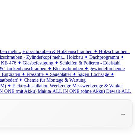
iben
mehr...
Holzschrauben & Holzbauschrauben
✦ Holzschrauben -
zschrauben - Zylinderkopf
mehr...
Holzbau
✦ Dachprogramm
✦
d KB 476
✦ Glasbefestigung
✦ Schleifen & Polieren - Edelstahl
 & Trockenbauschrauben
✦ Blechschrauben
✦ gewindefurchende
 Entgraten
✦ Frässtifte
✦ Sägeblätter
✦ Sägen-Lochsäge
✦
attbedarf
✦ Chemie für Montage & Wartung
TM)
✦ Elektro-Installation
Werkzeuge
Messwerkzeuge & Winkel
N ONE (mit Akku)
Makita-ALL IN ONE (ohne Akku)
Dewalt-ALL
→