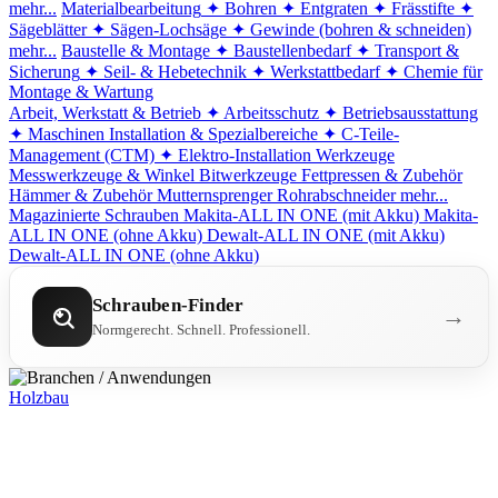
mehr...
Materialbearbeitung
✦ Bohren
✦ Entgraten
✦ Frässtifte
✦
Sägeblätter
✦ Sägen-Lochsäge
✦ Gewinde (bohren & schneiden)
mehr...
Baustelle & Montage
✦ Baustellenbedarf
✦ Transport &
Sicherung
✦ Seil- & Hebetechnik
✦ Werkstattbedarf
✦ Chemie für
Montage & Wartung
Arbeit, Werkstatt & Betrieb
✦ Arbeitsschutz
✦ Betriebsausstattung
✦ Maschinen
Installation & Spezialbereiche
✦ C-Teile-
Management (CTM)
✦ Elektro-Installation
Werkzeuge
Messwerkzeuge & Winkel
Bitwerkzeuge
Fettpressen & Zubehör
Hämmer & Zubehör
Mutternsprenger
Rohrabschneider
mehr...
Magazinierte Schrauben
Makita-ALL IN ONE (mit Akku)
Makita-
ALL IN ONE (ohne Akku)
Dewalt-ALL IN ONE (mit Akku)
Dewalt-ALL IN ONE (ohne Akku)
Schrauben-Finder
→
Normgerecht. Schnell. Professionell.
Holzbau