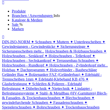
Produkte
Branchen / Anwendungen
Info
Kataloge & Medien
Sale
%
Marken
DIN-ISO-NORM
✦ Schrauben
✦ Muttern
✦ Unterlegscheiben
✦
Gewindestangen - Gewindestücke
✦ Sicherungsringe
✦
Sicherungsscheiben
mehr...
Holzschrauben & Holzbauschrauben
✦
Holzschrauben - Senkkopf
✦ Holzschrauben - Tellerkopf
✦
Holzschrauben - Sechskantkopf
✦ Terrassenbau-Schrauben
✦
Holzschrauben - Rundkopf
✦ Holzschrauben - Zylinderkopf
mehr...
Holzbau
✦ Dachprogramm
✦ Holzverbinder - Baubeschläge
Geländer Bau
✦ Bolzenanker FAZ (Geländerbau)
✦ Edelstahl -
Trennscheiben 1mm
✦ Edelstahl-Klebeband KB 476
✦
Glasbefestigung
✦ Schleifen & Polieren - Edelstahl
Befestigung
✦ Dübeltechnik
✦ Niettechnik
✦ Lindapter -
Befestigungssysteme
✦ Stahl- & Metallbau (HV-Garnituren)
Blech-
& Fassaden- & Trockenbauschrauben
✦ Blechschrauben
✦
gewindefurchende Schrauben
✦ Fassadenschrauben
✦
Spenglerschrauben
✦ Bohrschrauben
✦ Trockenbauschrauben