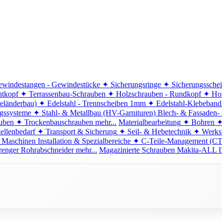
windestangen - Gewindestücke
✦ Sicherungsringe
✦ Sicherungssche
ntkopf
✦ Terrassenbau-Schrauben
✦ Holzschrauben - Rundkopf
✦ Hol
eländerbau)
✦ Edelstahl - Trennscheiben 1mm
✦ Edelstahl-Klebeban
ngssysteme
✦ Stahl- & Metallbau (HV-Garnituren)
Blech- & Fassaden-
uben
✦ Trockenbauschrauben
mehr...
Materialbearbeitung
✦ Bohren
✦
ellenbedarf
✦ Transport & Sicherung
✦ Seil- & Hebetechnik
✦ Werkst
 Maschinen
Installation & Spezialbereiche
✦ C-Teile-Management (C
renger
Rohrabschneider
mehr...
Magazinierte Schrauben
Makita-ALL I