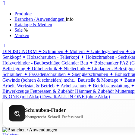
Produkte
Branchen / Anwendungen
Info
Kataloge & Medien
Sale
%
Marken
DIN-ISO-NORM
✦ Schrauben
✦ Muttern
✦ Unterlegscheiben
✦ Ge
Senkkopf
✦ Holzschrauben - Tellerkopf
✦ Holzschrauben - Sechska
Holzverbinder - Baubeschläge
Geländer Bau
✦ Bolzenanker FAZ (G
Befestigung
✦ Dübeltechnik
✦ Niettechnik
✦ Lindapter - Befestigu
Schrauben
✦ Fassadenschrauben
✦ Spenglerschrauben
✦ Bohrschra
Gewinde (bohren & schneiden)
mehr...
Baustelle & Montage
✦ Baust
Arbeit, Werkstatt & Betrieb
✦ Arbeitsschutz
✦ Betriebsausstattung
✦
Bitwerkzeuge
Fettpressen & Zubehör
Hämmer & Zubehör
Mutternsp
IN ONE (mit Akku)
Dewalt-ALL IN ONE (ohne Akku)
Schrauben-Finder
Normgerecht. Schnell. Professionell.