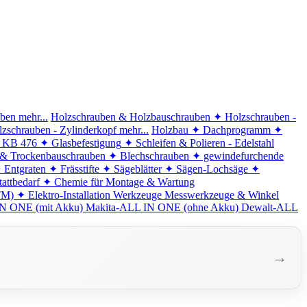
iben
mehr...
Holzschrauben & Holzbauschrauben
✦ Holzschrauben -
zschrauben - Zylinderkopf
mehr...
Holzbau
✦ Dachprogramm
✦
d KB 476
✦ Glasbefestigung
✦ Schleifen & Polieren - Edelstahl
 & Trockenbauschrauben
✦ Blechschrauben
✦ gewindefurchende
 Entgraten
✦ Frässtifte
✦ Sägeblätter
✦ Sägen-Lochsäge
✦
attbedarf
✦ Chemie für Montage & Wartung
TM)
✦ Elektro-Installation
Werkzeuge
Messwerkzeuge & Winkel
N ONE (mit Akku)
Makita-ALL IN ONE (ohne Akku)
Dewalt-ALL
→