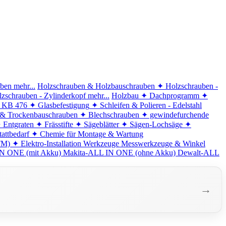
iben
mehr...
Holzschrauben & Holzbauschrauben
✦ Holzschrauben -
zschrauben - Zylinderkopf
mehr...
Holzbau
✦ Dachprogramm
✦
d KB 476
✦ Glasbefestigung
✦ Schleifen & Polieren - Edelstahl
 & Trockenbauschrauben
✦ Blechschrauben
✦ gewindefurchende
 Entgraten
✦ Frässtifte
✦ Sägeblätter
✦ Sägen-Lochsäge
✦
attbedarf
✦ Chemie für Montage & Wartung
TM)
✦ Elektro-Installation
Werkzeuge
Messwerkzeuge & Winkel
N ONE (mit Akku)
Makita-ALL IN ONE (ohne Akku)
Dewalt-ALL
→