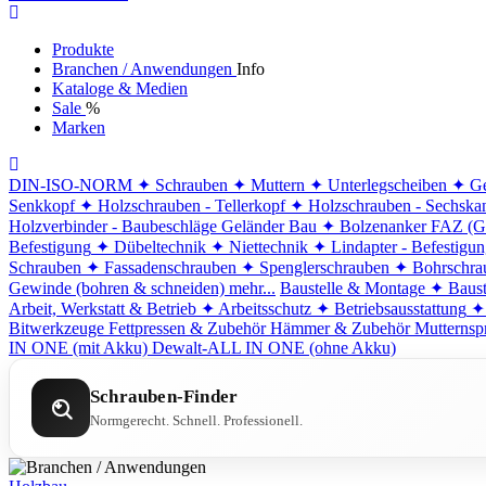
Produkte
Branchen / Anwendungen
Info
Kataloge & Medien
Sale
%
Marken
DIN-ISO-NORM
✦ Schrauben
✦ Muttern
✦ Unterlegscheiben
✦ Ge
Senkkopf
✦ Holzschrauben - Tellerkopf
✦ Holzschrauben - Sechska
Holzverbinder - Baubeschläge
Geländer Bau
✦ Bolzenanker FAZ (G
Befestigung
✦ Dübeltechnik
✦ Niettechnik
✦ Lindapter - Befestigu
Schrauben
✦ Fassadenschrauben
✦ Spenglerschrauben
✦ Bohrschra
Gewinde (bohren & schneiden)
mehr...
Baustelle & Montage
✦ Baust
Arbeit, Werkstatt & Betrieb
✦ Arbeitsschutz
✦ Betriebsausstattung
✦
Bitwerkzeuge
Fettpressen & Zubehör
Hämmer & Zubehör
Mutternsp
IN ONE (mit Akku)
Dewalt-ALL IN ONE (ohne Akku)
Schrauben-Finder
Normgerecht. Schnell. Professionell.