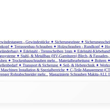
windestangen - Gewindestücke
✦ Sicherungsringe
✦ Sicherungssche
ntkopf
✦ Terrassenbau-Schrauben
✦ Holzschrauben - Rundkopf
✦ Hol
eländerbau)
✦ Edelstahl - Trennscheiben 1mm
✦ Edelstahl-Klebeban
ngssysteme
✦ Stahl- & Metallbau (HV-Garnituren)
Blech- & Fassaden-
uben
✦ Trockenbauschrauben
mehr...
Materialbearbeitung
✦ Bohren
✦
ellenbedarf
✦ Transport & Sicherung
✦ Seil- & Hebetechnik
✦ Werkst
 Maschinen
Installation & Spezialbereiche
✦ C-Teile-Management (C
renger
Rohrabschneider
mehr...
Magazinierte Schrauben
Makita-ALL I