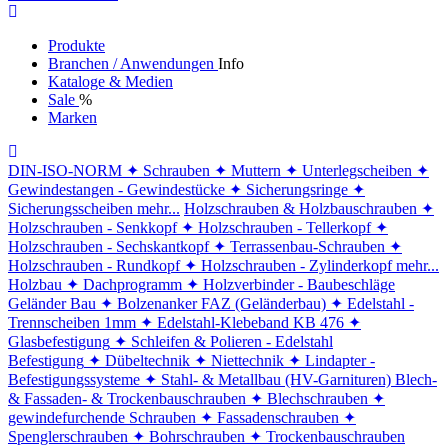
Produkte
Branchen / Anwendungen
Info
Kataloge & Medien
Sale
%
Marken
DIN-ISO-NORM
✦ Schrauben
✦ Muttern
✦ Unterlegscheiben
✦
Gewindestangen - Gewindestücke
✦ Sicherungsringe
✦
Sicherungsscheiben
mehr...
Holzschrauben & Holzbauschrauben
✦
Holzschrauben - Senkkopf
✦ Holzschrauben - Tellerkopf
✦
Holzschrauben - Sechskantkopf
✦ Terrassenbau-Schrauben
✦
Holzschrauben - Rundkopf
✦ Holzschrauben - Zylinderkopf
mehr...
Holzbau
✦ Dachprogramm
✦ Holzverbinder - Baubeschläge
Geländer Bau
✦ Bolzenanker FAZ (Geländerbau)
✦ Edelstahl -
Trennscheiben 1mm
✦ Edelstahl-Klebeband KB 476
✦
Glasbefestigung
✦ Schleifen & Polieren - Edelstahl
Befestigung
✦ Dübeltechnik
✦ Niettechnik
✦ Lindapter -
Befestigungssysteme
✦ Stahl- & Metallbau (HV-Garnituren)
Blech-
& Fassaden- & Trockenbauschrauben
✦ Blechschrauben
✦
gewindefurchende Schrauben
✦ Fassadenschrauben
✦
Spenglerschrauben
✦ Bohrschrauben
✦ Trockenbauschrauben