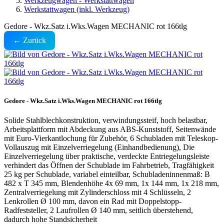
Werkzeugwagen - Werkstattwagen
Werkstattwagen (inkl. Werkzeug)
Gedore - Wkz.Satz i.Wks.Wagen MECHANIC rot 166tlg
← Zurück
Gedore - Wkz.Satz i.Wks.Wagen MECHANIC rot 166tlg
Solide Stahlblechkonstruktion, verwindungssteif, hoch belastbar,
Arbeitsplattform mit Abdeckung aus ABS-Kunststoff, Seitenwände
mit Euro-Vierkantlochung für Zubehör, 6 Schubladen mit Teleskop-
Vollauszug mit Einzelverriegelung (Einhandbedienung), Die
Einzelverriegelung über praktische, verdeckte Entriegelungsleiste
verhindert das Öffnen der Schublade im Fahrbetrieb, Tragfähigkeit
25 kg per Schublade, variabel einteilbar, Schubladeninnenmaß: B
482 x T 345 mm, Blendenhöhe 4x 69 mm, 1x 144 mm, 1x 218 mm,
Zentralverriegelung mit Zylinderschloss mit 4 Schlüsseln, 2
Lenkrollen Ø 100 mm, davon ein Rad mit Doppelstopp-
Radfeststeller, 2 Laufrollen Ø 140 mm, seitlich überstehend,
dadurch hohe Standsicherheit