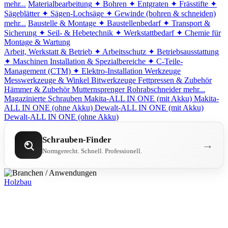
mehr...
Materialbearbeitung
✦ Bohren
✦ Entgraten
✦ Frässtifte
✦
Sägeblätter
✦ Sägen-Lochsäge
✦ Gewinde (bohren & schneiden)
mehr...
Baustelle & Montage
✦ Baustellenbedarf
✦ Transport &
Sicherung
✦ Seil- & Hebetechnik
✦ Werkstattbedarf
✦ Chemie für
Montage & Wartung
Arbeit, Werkstatt & Betrieb
✦ Arbeitsschutz
✦ Betriebsausstattung
✦ Maschinen
Installation & Spezialbereiche
✦ C-Teile-
Management (CTM)
✦ Elektro-Installation
Werkzeuge
Messwerkzeuge & Winkel
Bitwerkzeuge
Fettpressen & Zubehör
Hämmer & Zubehör
Mutternsprenger
Rohrabschneider
mehr...
Magazinierte Schrauben
Makita-ALL IN ONE (mit Akku)
Makita-
ALL IN ONE (ohne Akku)
Dewalt-ALL IN ONE (mit Akku)
Dewalt-ALL IN ONE (ohne Akku)
Schrauben-Finder
→
Normgerecht. Schnell. Professionell.
Holzbau