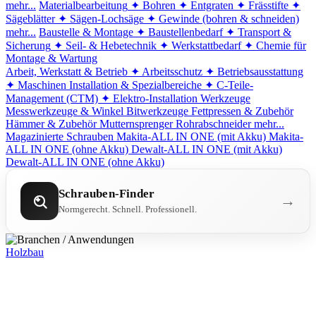
mehr...
Materialbearbeitung
✦ Bohren
✦ Entgraten
✦ Frässtifte
✦
Sägeblätter
✦ Sägen-Lochsäge
✦ Gewinde (bohren & schneiden)
mehr...
Baustelle & Montage
✦ Baustellenbedarf
✦ Transport &
Sicherung
✦ Seil- & Hebetechnik
✦ Werkstattbedarf
✦ Chemie für
Montage & Wartung
Arbeit, Werkstatt & Betrieb
✦ Arbeitsschutz
✦ Betriebsausstattung
✦ Maschinen
Installation & Spezialbereiche
✦ C-Teile-
Management (CTM)
✦ Elektro-Installation
Werkzeuge
Messwerkzeuge & Winkel
Bitwerkzeuge
Fettpressen & Zubehör
Hämmer & Zubehör
Mutternsprenger
Rohrabschneider
mehr...
Magazinierte Schrauben
Makita-ALL IN ONE (mit Akku)
Makita-
ALL IN ONE (ohne Akku)
Dewalt-ALL IN ONE (mit Akku)
Dewalt-ALL IN ONE (ohne Akku)
Schrauben-Finder
→
Normgerecht. Schnell. Professionell.
Holzbau