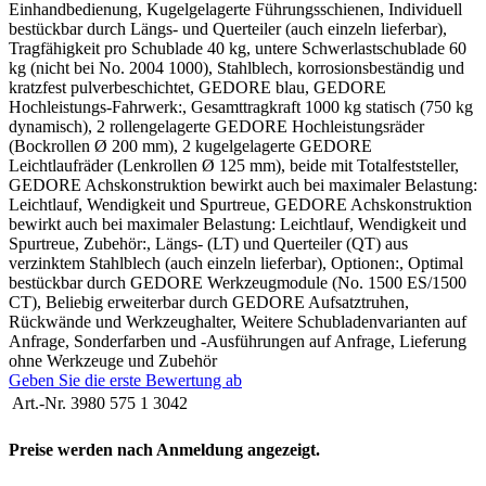
Einhandbedienung, Kugelgelagerte Führungsschienen, Individuell
bestückbar durch Längs- und Querteiler (auch einzeln lieferbar),
Tragfähigkeit pro Schublade 40 kg, untere Schwerlastschublade 60
kg (nicht bei No. 2004 1000), Stahlblech, korrosionsbeständig und
kratzfest pulverbeschichtet, GEDORE blau, GEDORE
Hochleistungs-Fahrwerk:, Gesamttragkraft 1000 kg statisch (750 kg
dynamisch), 2 rollengelagerte GEDORE Hochleistungsräder
(Bockrollen Ø 200 mm), 2 kugelgelagerte GEDORE
Leichtlaufräder (Lenkrollen Ø 125 mm), beide mit Totalfeststeller,
GEDORE Achskonstruktion bewirkt auch bei maximaler Belastung:
Leichtlauf, Wendigkeit und Spurtreue, GEDORE Achskonstruktion
bewirkt auch bei maximaler Belastung: Leichtlauf, Wendigkeit und
Spurtreue, Zubehör:, Längs- (LT) und Querteiler (QT) aus
verzinktem Stahlblech (auch einzeln lieferbar), Optionen:, Optimal
bestückbar durch GEDORE Werkzeugmodule (No. 1500 ES/1500
CT), Beliebig erweiterbar durch GEDORE Aufsatztruhen,
Rückwände und Werkzeughalter, Weitere Schubladenvarianten auf
Anfrage, Sonderfarben und -Ausführungen auf Anfrage, Lieferung
ohne Werkzeuge und Zubehör
Geben Sie die erste Bewertung ab
Art.-Nr.
3980 575 1 3042
Preise werden nach Anmeldung angezeigt.