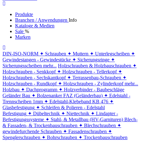
Produkte
Branchen / Anwendungen
Info
Kataloge & Medien
Sale
%
Marken
DIN-ISO-NORM
✦ Schrauben
✦ Muttern
✦ Unterlegscheiben
✦
Gewindestangen - Gewindestücke
✦ Sicherungsringe
✦
Sicherungsscheiben
mehr...
Holzschrauben & Holzbauschrauben
✦
Holzschrauben - Senkkopf
✦ Holzschrauben - Tellerkopf
✦
Holzschrauben - Sechskantkopf
✦ Terrassenbau-Schrauben
✦
Holzschrauben - Rundkopf
✦ Holzschrauben - Zylinderkopf
mehr...
Holzbau
✦ Dachprogramm
✦ Holzverbinder - Baubeschläge
Geländer Bau
✦ Bolzenanker FAZ (Geländerbau)
✦ Edelstahl -
Trennscheiben 1mm
✦ Edelstahl-Klebeband KB 476
✦
Glasbefestigung
✦ Schleifen & Polieren - Edelstahl
Befestigung
✦ Dübeltechnik
✦ Niettechnik
✦ Lindapter -
Befestigungssysteme
✦ Stahl- & Metallbau (HV-Garnituren)
Blech-
& Fassaden- & Trockenbauschrauben
✦ Blechschrauben
✦
gewindefurchende Schrauben
✦ Fassadenschrauben
✦
Spenglerschrauben
✦ Bohrschrauben
✦ Trockenbauschrauben