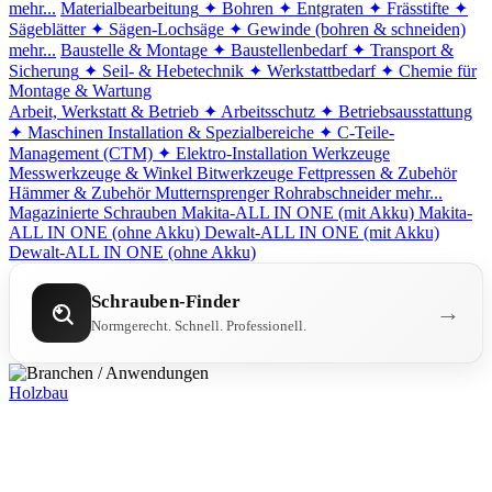
mehr...
Materialbearbeitung
✦ Bohren
✦ Entgraten
✦ Frässtifte
✦
Sägeblätter
✦ Sägen-Lochsäge
✦ Gewinde (bohren & schneiden)
mehr...
Baustelle & Montage
✦ Baustellenbedarf
✦ Transport &
Sicherung
✦ Seil- & Hebetechnik
✦ Werkstattbedarf
✦ Chemie für
Montage & Wartung
Arbeit, Werkstatt & Betrieb
✦ Arbeitsschutz
✦ Betriebsausstattung
✦ Maschinen
Installation & Spezialbereiche
✦ C-Teile-
Management (CTM)
✦ Elektro-Installation
Werkzeuge
Messwerkzeuge & Winkel
Bitwerkzeuge
Fettpressen & Zubehör
Hämmer & Zubehör
Mutternsprenger
Rohrabschneider
mehr...
Magazinierte Schrauben
Makita-ALL IN ONE (mit Akku)
Makita-
ALL IN ONE (ohne Akku)
Dewalt-ALL IN ONE (mit Akku)
Dewalt-ALL IN ONE (ohne Akku)
Schrauben-Finder
→
Normgerecht. Schnell. Professionell.
Holzbau