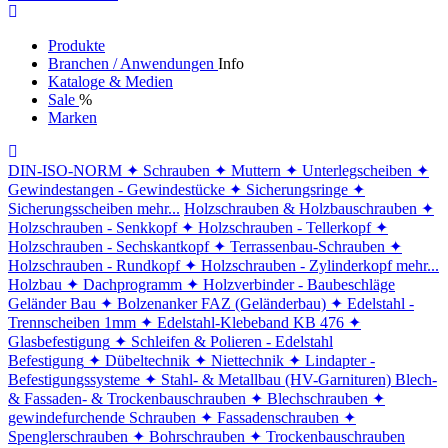
Produkte
Branchen / Anwendungen
Info
Kataloge & Medien
Sale
%
Marken
DIN-ISO-NORM
✦ Schrauben
✦ Muttern
✦ Unterlegscheiben
✦
Gewindestangen - Gewindestücke
✦ Sicherungsringe
✦
Sicherungsscheiben
mehr...
Holzschrauben & Holzbauschrauben
✦
Holzschrauben - Senkkopf
✦ Holzschrauben - Tellerkopf
✦
Holzschrauben - Sechskantkopf
✦ Terrassenbau-Schrauben
✦
Holzschrauben - Rundkopf
✦ Holzschrauben - Zylinderkopf
mehr...
Holzbau
✦ Dachprogramm
✦ Holzverbinder - Baubeschläge
Geländer Bau
✦ Bolzenanker FAZ (Geländerbau)
✦ Edelstahl -
Trennscheiben 1mm
✦ Edelstahl-Klebeband KB 476
✦
Glasbefestigung
✦ Schleifen & Polieren - Edelstahl
Befestigung
✦ Dübeltechnik
✦ Niettechnik
✦ Lindapter -
Befestigungssysteme
✦ Stahl- & Metallbau (HV-Garnituren)
Blech-
& Fassaden- & Trockenbauschrauben
✦ Blechschrauben
✦
gewindefurchende Schrauben
✦ Fassadenschrauben
✦
Spenglerschrauben
✦ Bohrschrauben
✦ Trockenbauschrauben