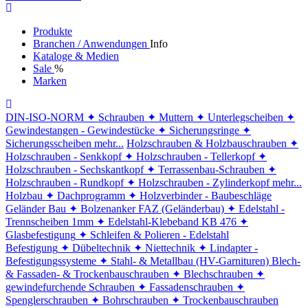
Produkte
Branchen / Anwendungen
Info
Kataloge & Medien
Sale
%
Marken
DIN-ISO-NORM
✦ Schrauben
✦ Muttern
✦ Unterlegscheiben
✦
Gewindestangen - Gewindestücke
✦ Sicherungsringe
✦
Sicherungsscheiben
mehr...
Holzschrauben & Holzbauschrauben
✦
Holzschrauben - Senkkopf
✦ Holzschrauben - Tellerkopf
✦
Holzschrauben - Sechskantkopf
✦ Terrassenbau-Schrauben
✦
Holzschrauben - Rundkopf
✦ Holzschrauben - Zylinderkopf
mehr...
Holzbau
✦ Dachprogramm
✦ Holzverbinder - Baubeschläge
Geländer Bau
✦ Bolzenanker FAZ (Geländerbau)
✦ Edelstahl -
Trennscheiben 1mm
✦ Edelstahl-Klebeband KB 476
✦
Glasbefestigung
✦ Schleifen & Polieren - Edelstahl
Befestigung
✦ Dübeltechnik
✦ Niettechnik
✦ Lindapter -
Befestigungssysteme
✦ Stahl- & Metallbau (HV-Garnituren)
Blech-
& Fassaden- & Trockenbauschrauben
✦ Blechschrauben
✦
gewindefurchende Schrauben
✦ Fassadenschrauben
✦
Spenglerschrauben
✦ Bohrschrauben
✦ Trockenbauschrauben