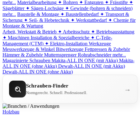
mehr...
Materialbearbeitung
✦ Bohren
✦ Entgraten
✦ Frässtifte
✦
Sägeblätter
✦ Sägen-Lochsäge
✦ Gewinde (bohren & schneiden)
mehr...
Baustelle & Montage
✦ Baustellenbedarf
✦ Transport &
Sicherung
✦ Seil- & Hebetechnik
✦ Werkstattbedarf
✦ Chemie für
Montage & Wartung
Arbeit, Werkstatt & Betrieb
✦ Arbeitsschutz
✦ Betriebsausstattung
✦ Maschinen
Installation & Spezialbereiche
✦ C-Teile-
Management (CTM)
✦ Elektro-Installation
Werkzeuge
Messwerkzeuge & Winkel
Bitwerkzeuge
Fettpressen & Zubehör
Hämmer & Zubehör
Mutternsprenger
Rohrabschneider
mehr...
Magazinierte Schrauben
Makita-ALL IN ONE (mit Akku)
Makita-
ALL IN ONE (ohne Akku)
Dewalt-ALL IN ONE (mit Akku)
Dewalt-ALL IN ONE (ohne Akku)
Schrauben-Finder
→
Normgerecht. Schnell. Professionell.
Holzbau