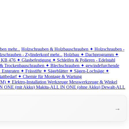
iben
mehr...
Holzschrauben & Holzbauschrauben
✦ Holzschrauben -
zschrauben - Zylinderkopf
mehr...
Holzbau
✦ Dachprogramm
✦
d KB 476
✦ Glasbefestigung
✦ Schleifen & Polieren - Edelstahl
 & Trockenbauschrauben
✦ Blechschrauben
✦ gewindefurchende
 Entgraten
✦ Frässtifte
✦ Sägeblätter
✦ Sägen-Lochsäge
✦
attbedarf
✦ Chemie für Montage & Wartung
TM)
✦ Elektro-Installation
Werkzeuge
Messwerkzeuge & Winkel
N ONE (mit Akku)
Makita-ALL IN ONE (ohne Akku)
Dewalt-ALL
→