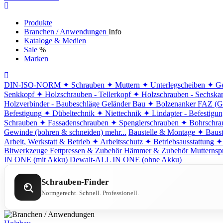
Produkte
Branchen / Anwendungen
Info
Kataloge & Medien
Sale
%
Marken
DIN-ISO-NORM
✦ Schrauben
✦ Muttern
✦ Unterlegscheiben
✦ Ge
Senkkopf
✦ Holzschrauben - Tellerkopf
✦ Holzschrauben - Sechska
Holzverbinder - Baubeschläge
Geländer Bau
✦ Bolzenanker FAZ (G
Befestigung
✦ Dübeltechnik
✦ Niettechnik
✦ Lindapter - Befestigu
Schrauben
✦ Fassadenschrauben
✦ Spenglerschrauben
✦ Bohrschra
Gewinde (bohren & schneiden)
mehr...
Baustelle & Montage
✦ Baust
Arbeit, Werkstatt & Betrieb
✦ Arbeitsschutz
✦ Betriebsausstattung
✦
Bitwerkzeuge
Fettpressen & Zubehör
Hämmer & Zubehör
Mutternsp
IN ONE (mit Akku)
Dewalt-ALL IN ONE (ohne Akku)
Schrauben-Finder
Normgerecht. Schnell. Professionell.