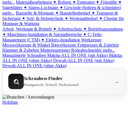
mehr...
Materialbearbeitung
✦ Bohren
✦ Entgraten
✦ Frässtifte
✦
Sägeblätter
✦ Sägen-Lochsäge
✦ Gewinde (bohren & schneiden)
mehr...
Baustelle & Montage
✦ Baustellenbedarf
✦ Transport &
Sicherung
✦ Seil- & Hebetechnik
✦ Werkstattbedarf
✦ Chemie für
Montage & Wartung
Arbeit, Werkstatt & Betrieb
✦ Arbeitsschutz
✦ Betriebsausstattung
✦ Maschinen
Installation & Spezialbereiche
✦ C-Teile-
Management (CTM)
✦ Elektro-Installation
Werkzeuge
Messwerkzeuge & Winkel
Bitwerkzeuge
Fettpressen & Zubehör
Hämmer & Zubehör
Mutternsprenger
Rohrabschneider
mehr...
Magazinierte Schrauben
Makita-ALL IN ONE (mit Akku)
Makita-
ALL IN ONE (ohne Akku)
Dewalt-ALL IN ONE (mit Akku)
Dewalt-ALL IN ONE (ohne Akku)
Schrauben-Finder
→
Normgerecht. Schnell. Professionell.
Holzbau