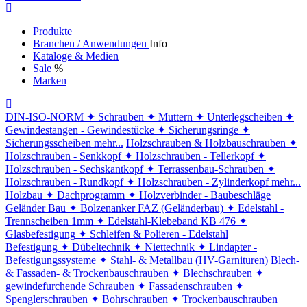
Produkte
Branchen / Anwendungen
Info
Kataloge & Medien
Sale
%
Marken
DIN-ISO-NORM
✦ Schrauben
✦ Muttern
✦ Unterlegscheiben
✦
Gewindestangen - Gewindestücke
✦ Sicherungsringe
✦
Sicherungsscheiben
mehr...
Holzschrauben & Holzbauschrauben
✦
Holzschrauben - Senkkopf
✦ Holzschrauben - Tellerkopf
✦
Holzschrauben - Sechskantkopf
✦ Terrassenbau-Schrauben
✦
Holzschrauben - Rundkopf
✦ Holzschrauben - Zylinderkopf
mehr...
Holzbau
✦ Dachprogramm
✦ Holzverbinder - Baubeschläge
Geländer Bau
✦ Bolzenanker FAZ (Geländerbau)
✦ Edelstahl -
Trennscheiben 1mm
✦ Edelstahl-Klebeband KB 476
✦
Glasbefestigung
✦ Schleifen & Polieren - Edelstahl
Befestigung
✦ Dübeltechnik
✦ Niettechnik
✦ Lindapter -
Befestigungssysteme
✦ Stahl- & Metallbau (HV-Garnituren)
Blech-
& Fassaden- & Trockenbauschrauben
✦ Blechschrauben
✦
gewindefurchende Schrauben
✦ Fassadenschrauben
✦
Spenglerschrauben
✦ Bohrschrauben
✦ Trockenbauschrauben