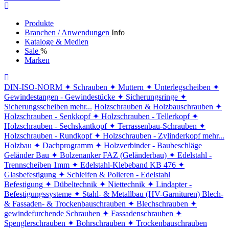
Produkte
Branchen / Anwendungen
Info
Kataloge & Medien
Sale
%
Marken
DIN-ISO-NORM
✦ Schrauben
✦ Muttern
✦ Unterlegscheiben
✦
Gewindestangen - Gewindestücke
✦ Sicherungsringe
✦
Sicherungsscheiben
mehr...
Holzschrauben & Holzbauschrauben
✦
Holzschrauben - Senkkopf
✦ Holzschrauben - Tellerkopf
✦
Holzschrauben - Sechskantkopf
✦ Terrassenbau-Schrauben
✦
Holzschrauben - Rundkopf
✦ Holzschrauben - Zylinderkopf
mehr...
Holzbau
✦ Dachprogramm
✦ Holzverbinder - Baubeschläge
Geländer Bau
✦ Bolzenanker FAZ (Geländerbau)
✦ Edelstahl -
Trennscheiben 1mm
✦ Edelstahl-Klebeband KB 476
✦
Glasbefestigung
✦ Schleifen & Polieren - Edelstahl
Befestigung
✦ Dübeltechnik
✦ Niettechnik
✦ Lindapter -
Befestigungssysteme
✦ Stahl- & Metallbau (HV-Garnituren)
Blech-
& Fassaden- & Trockenbauschrauben
✦ Blechschrauben
✦
gewindefurchende Schrauben
✦ Fassadenschrauben
✦
Spenglerschrauben
✦ Bohrschrauben
✦ Trockenbauschrauben