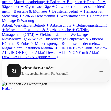
mehr...
Materialbearbeitung
✦ Bohren
✦ Entgraten
✦ Frässtifte
✦
Sägeblätter
✦ Sägen-Lochsäge
✦ Gewinde (bohren & schneiden)
mehr...
Baustelle & Montage
✦ Baustellenbedarf
✦ Transport &
Sicherung
✦ Seil- & Hebetechnik
✦ Werkstattbedarf
✦ Chemie für
Montage & Wartung
Arbeit, Werkstatt & Betrieb
✦ Arbeitsschutz
✦ Betriebsausstattung
✦ Maschinen
Installation & Spezialbereiche
✦ C-Teile-
Management (CTM)
✦ Elektro-Installation
Werkzeuge
Messwerkzeuge & Winkel
Bitwerkzeuge
Fettpressen & Zubehör
Hämmer & Zubehör
Mutternsprenger
Rohrabschneider
mehr...
Magazinierte Schrauben
Makita-ALL IN ONE (mit Akku)
Makita-
ALL IN ONE (ohne Akku)
Dewalt-ALL IN ONE (mit Akku)
Dewalt-ALL IN ONE (ohne Akku)
Schrauben-Finder
→
Normgerecht. Schnell. Professionell.
Holzbau