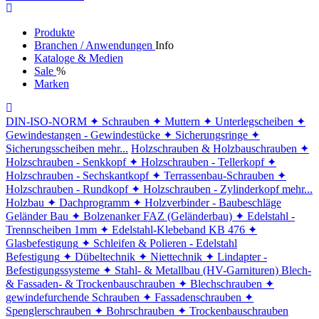
Produkte
Branchen / Anwendungen
Info
Kataloge & Medien
Sale
%
Marken
DIN-ISO-NORM
✦ Schrauben
✦ Muttern
✦ Unterlegscheiben
✦
Gewindestangen - Gewindestücke
✦ Sicherungsringe
✦
Sicherungsscheiben
mehr...
Holzschrauben & Holzbauschrauben
✦
Holzschrauben - Senkkopf
✦ Holzschrauben - Tellerkopf
✦
Holzschrauben - Sechskantkopf
✦ Terrassenbau-Schrauben
✦
Holzschrauben - Rundkopf
✦ Holzschrauben - Zylinderkopf
mehr...
Holzbau
✦ Dachprogramm
✦ Holzverbinder - Baubeschläge
Geländer Bau
✦ Bolzenanker FAZ (Geländerbau)
✦ Edelstahl -
Trennscheiben 1mm
✦ Edelstahl-Klebeband KB 476
✦
Glasbefestigung
✦ Schleifen & Polieren - Edelstahl
Befestigung
✦ Dübeltechnik
✦ Niettechnik
✦ Lindapter -
Befestigungssysteme
✦ Stahl- & Metallbau (HV-Garnituren)
Blech-
& Fassaden- & Trockenbauschrauben
✦ Blechschrauben
✦
gewindefurchende Schrauben
✦ Fassadenschrauben
✦
Spenglerschrauben
✦ Bohrschrauben
✦ Trockenbauschrauben