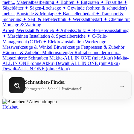
mehr...
Materialbearbeitung
✦ Bohren
✦ Entgraten
✦ Frässtifte
✦
Sägeblätter
✦ Sägen-Lochsäge
✦ Gewinde (bohren & schneiden)
mehr...
Baustelle & Montage
✦ Baustellenbedarf
✦ Transport &
Sicherung
✦ Seil- & Hebetechnik
✦ Werkstattbedarf
✦ Chemie für
Montage & Wartung
Arbeit, Werkstatt & Betrieb
✦ Arbeitsschutz
✦ Betriebsausstattung
✦ Maschinen
Installation & Spezialbereiche
✦ C-Teile-
Management (CTM)
✦ Elektro-Installation
Werkzeuge
Messwerkzeuge & Winkel
Bitwerkzeuge
Fettpressen & Zubehör
Hämmer & Zubehör
Mutternsprenger
Rohrabschneider
mehr...
Magazinierte Schrauben
Makita-ALL IN ONE (mit Akku)
Makita-
ALL IN ONE (ohne Akku)
Dewalt-ALL IN ONE (mit Akku)
Dewalt-ALL IN ONE (ohne Akku)
Schrauben-Finder
→
Normgerecht. Schnell. Professionell.
Holzbau